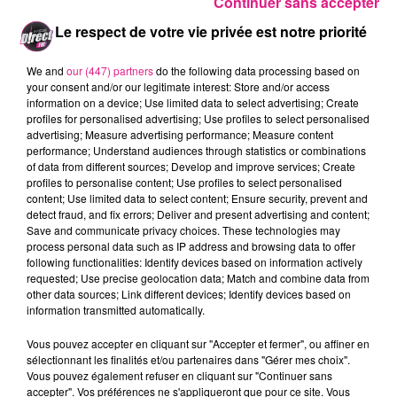
Continuer sans accepter
Salué par une fréquentation de 1 400 000 de
Le respect de votre vie privée est notre priorité
visiteurs en 2019, et plus de 6,4 millions d’euros de
retombées économiques et touristiques,
We and
our (447) partners
do the following data processing based on
Constellations de Metz s’inscrit aujourd'hui comme
your consent and/or our legitimate interest: Store and/or access
un rendez-vous incontournable de l’été culturel en
information on a device; Use limited data to select advertising; Create
profiles for personalised advertising; Use profiles to select personalised
France et à l’international.
advertising; Measure advertising performance; Measure content
Rendez-vous dès le 25 juin pour une
performance; Understand audiences through statistics or combinations
exploration artistique et numérique de Metz !
of data from different sources; Develop and improve services; Create
profiles to personalise content; Use profiles to select personalised
FIL ACTUS
content; Use limited data to select content; Ensure security, prevent and
detect fraud, and fix errors; Deliver and present advertising and content;
Save and communicate privacy choices. These technologies may
12h06
process personal data such as IP address and browsing data to offer
Metz : une distribution de lunette gratuite pour voir l’éclipse
following functionalities: Identify devices based on information actively
requested; Use precise geolocation data; Match and combine data from
5 août 2026
other data sources; Link different devices; Identify devices based on
Casting de Woof : l'Euro-Métropole de Metz part à la recherche de...
information transmitted automatically.
4 août 2026
Officiel : Gauthier Hein quitte le FC Metz pour l'OGC Nice
Vous pouvez accepter en cliquant sur "Accepter et fermer", ou affiner en
sélectionnant les finalités et/ou partenaires dans "Gérer mes choix".
4 août 2026
Vous pouvez également refuser en cliquant sur "Continuer sans
Officiel : le lac de Madine reporte son feu d’artifice
accepter". Vos préférences ne s'appliqueront que pour ce site. Vous