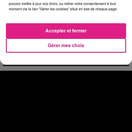
pouvez mettre à jour vos choix, ou retirer votre consentement à tout
4 août 2026
Eclipse Solaire du 12 août : où voir ce phénomène en Lorraine ?
moment via le lien "Gérer les cookies" situé en bas de chaque page.
31 juillet 2026
Chalets de Noël solidaires : la ville de Metz lance un appel à...
Accepter et fermer
31 juillet 2026
Vosges : les feux d’artifice de Gérardmer sont annulés
31 juillet 2026
Gérer mes choix
Insolite : cette émission de télévision recherche des candidats...