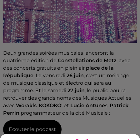
Deux grandes soirées musicales lanceront la
quatrième édition de
Constellations de Metz
, avec
des concerts gratuits en plein air
place de la
République
. Le vendredi
26 juin
, c'est un mélange
de musique classique et électro qui sera au
programme. Et le s
amedi
27 juin
, le public pourra
retrouver des grands noms des Musiques Actuelles
avec
Worakls
,
KOKOKO
!
et
Lucie Antune
s.
Patrick
Perrin
programmateur de la cité Musicale :
Écouter le podcast