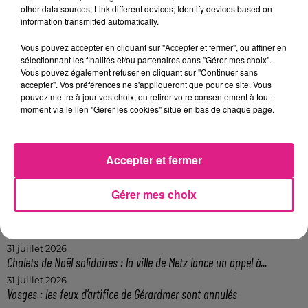
other data sources; Link different devices; Identify devices based on
FIL ACTUS
information transmitted automatically.
Vous pouvez accepter en cliquant sur "Accepter et fermer", ou affiner en
7 août 2026
sélectionnant les finalités et/ou partenaires dans "Gérer mes choix".
Lorraine : une journée pas comme les autres au Parc animalier de...
Vous pouvez également refuser en cliquant sur "Continuer sans
accepter". Vos préférences ne s'appliqueront que pour ce site. Vous
6 août 2026
pouvez mettre à jour vos choix, ou retirer votre consentement à tout
Metz : une distribution de lunette gratuite pour voir l’éclipse
moment via le lien "Gérer les cookies" situé en bas de chaque page.
5 août 2026
Casting de Woof : l'Euro-Métropole de Metz part à la recherche de...
4 août 2026
Accepter et fermer
Officiel : Gauthier Hein quitte le FC Metz pour l'OGC Nice
4 août 2026
Gérer mes choix
Officiel : le lac de Madine reporte son feu d’artifice
4 août 2026
Eclipse Solaire du 12 août : où voir ce phénomène en Lorraine ?
31 juillet 2026
Chalets de Noël solidaires : la ville de Metz lance un appel à...
31 juillet 2026
Vosges : les feux d’artifice de Gérardmer sont annulés