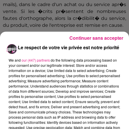
mails), dans le cadre d'un achat ou du service apr�s
vente. Si les �crits pr�sentent de nombreuses
fautes d'orthographe, alors la cr�dibilit� du service,
du produit, voire de l'entreprise est remise en cause.
La grande finale du concours
aura alors lieu ce
Continuer sans accepter
vendredi 18 Novembre, � l'ICN Business School de
Le respect de votre vie privée est notre priorité
Metz, � 9h00
. 26 entreprises sont en lice. L'�preuve
durera 3 heures et se d�roulera sous surveillance. Les
We and
our (447) partners
do the following data processing based on
participants obtiendront un score de 0 � 1 000 au
your consent and/or our legitimate interest: Store and/or access
Certificat Voltaire, reconnu � l'inventaire du
information on a device; Use limited data to select advertising; Create
profiles for personalised advertising; Use profiles to select personalised
R�pertoire national des certifications
advertising; Measure advertising performance; Measure content
professionnelles (RNCP). Le club L2C r�compensera
performance; Understand audiences through statistics or combinations
le travail d'�quipe par la remise d'un troph�e
of data from different sources; Develop and improve services; Create
profiles to personalise content; Use profiles to select personalised
Voltaire aux trois meilleures entreprises, ainsi que les
content; Use limited data to select content; Ensure security, prevent and
scores individuels, en d�cernant respectivement un
detect fraud, and fix errors; Deliver and present advertising and content;
Voltaire d'Or au meilleur score, un Voltaire d'Argent au
Save and communicate privacy choices. These technologies may
process personal data such as IP address and browsing data to offer
2e et un Voltaire de Bronze au 3e.
following functionalities: Identify devices based on information actively
requested; Use precise geolocation data; Match and combine data from
Cr�dit Photo : Projet Voltaire