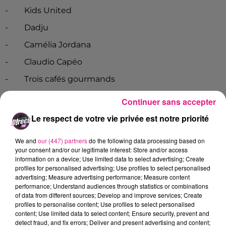
-
Kids United
-
Dadju
-
Camélia Jordana
-
Claudio Capéo
-
Trois cafés gourmands
-
Kendji Girac
Continuer sans accepter
-
Amir
Le respect de votre vie privée est notre priorité
-
Vianney
We and
our (447) partners
do the following data processing based on
-
Grand corps malade
your consent and/or our legitimate interest: Store and/or access
information on a device; Use limited data to select advertising; Create
-
Julien Doré
profiles for personalised advertising; Use profiles to select personalised
advertising; Measure advertising performance; Measure content
-
Vitaa & Slimane
performance; Understand audiences through statistics or combinations
of data from different sources; Develop and improve services; Create
-
Hoshi
profiles to personalise content; Use profiles to select personalised
content; Use limited data to select content; Ensure security, prevent and
Vous avez la possibilité de retrouver ces artistes au
detect fraud, and fix errors; Deliver and present advertising and content;