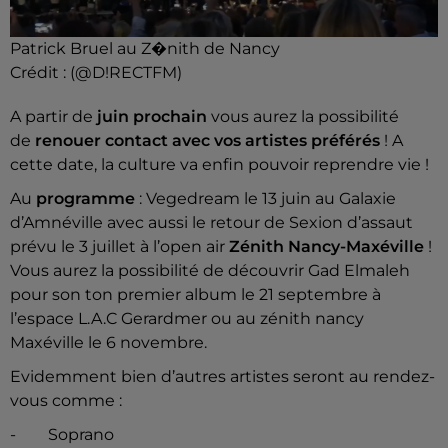
Patrick Bruel au Z�nith de Nancy
Crédit :
(@D!RECTFM)
A partir de
juin prochain
vous aurez la possibilité
de
renouer contact avec vos artistes préférés
! A
cette date, la culture va enfin pouvoir reprendre vie !
Au
programme
: Vegedream le 13 juin au Galaxie
d’Amnéville avec aussi le retour de Sexion d’assaut
prévu le 3 juillet à l’open air
Zénith Nancy-Maxéville
!
Vous aurez la possibilité de découvrir Gad Elmaleh
pour son ton premier album le 21 septembre à
l’espace L.A.C Gerardmer ou au zénith nancy
Maxéville le 6 novembre.
Evidemment bien d’autres artistes seront au rendez-
vous comme :
-
Soprano