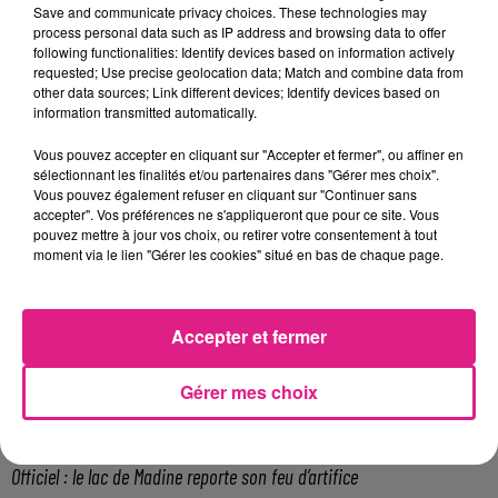
Galaxie d’Amnéville, à l’open air Zénith Nancy
Save and communicate privacy choices. These technologies may
Maxéville, à l’autre canal, au Théâtre de Thionville, les
process personal data such as IP address and browsing data to offer
following functionalities: Identify devices based on information actively
Arènes de Metz ou encore pour certains à l’espace
requested; Use precise geolocation data; Match and combine data from
L.A.C Gérardmer
other data sources; Link different devices; Identify devices based on
information transmitted automatically.
Pour plus d’informations n’hésitez pas à vous rendre
sur le site internet de label ln en cliquant juste
ici
.
Vous pouvez accepter en cliquant sur "Accepter et fermer", ou affiner en
sélectionnant les finalités et/ou partenaires dans "Gérer mes choix".
FIL ACTUS
Vous pouvez également refuser en cliquant sur "Continuer sans
accepter". Vos préférences ne s'appliqueront que pour ce site. Vous
pouvez mettre à jour vos choix, ou retirer votre consentement à tout
7 août 2026
moment via le lien "Gérer les cookies" situé en bas de chaque page.
Lorraine : une journée pas comme les autres au Parc animalier de...
6 août 2026
Metz : une distribution de lunette gratuite pour voir l’éclipse
Accepter et fermer
5 août 2026
Casting de Woof : l'Euro-Métropole de Metz part à la recherche de...
Gérer mes choix
4 août 2026
Officiel : Gauthier Hein quitte le FC Metz pour l'OGC Nice
4 août 2026
Officiel : le lac de Madine reporte son feu d’artifice