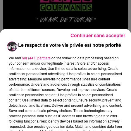
Continuer sans accepter
Le groupe a explosé tous les compteurs de vente et
Le respect de votre vie privée est notre priorité
d’écoute sur le net et avait donné un concert aux
We and
our (447) partners
do the following data processing based on
auditeurs de D!RECT FM au PRIVE le 5 décembre
your consent and/or our legitimate interest: Store and/or access
dernier. Un vrai succès !
information on a device; Use limited data to select advertising; Create
profiles for personalised advertising; Use profiles to select personalised
Cette fois-ci ils seront en concert à la PASSERELLE de
advertising; Measure advertising performance; Measure content
Florange... D!RECT FM vous offre vos places cette
performance; Understand audiences through statistics or combinations
semaine.
of data from different sources; Develop and improve services; Create
profiles to personalise content; Use profiles to select personalised
Pour vous inscrire, rendez-vous
content; Use limited data to select content; Ensure security, prevent and
detect fraud, and fix errors; Deliver and present advertising and content;
sur
jeu@radiodirect.net
. Mot de passe "Cafés" avec
Save and communicate privacy choices. These technologies may
vos coordonnées.
process personal data such as IP address and browsing data to offer
following functionalities: Identify devices based on information actively
Bonne chance à tous.
requested; Use precise geolocation data; Match and combine data from