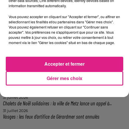
other data sources; Link different devices; Identify devices based on
FIL ACTUS
information transmitted automatically.
Vous pouvez accepter en cliquant sur "Accepter et fermer", ou affiner en
7 août 2026
sélectionnant les finalités et/ou partenaires dans "Gérer mes choix".
Lorraine : une journée pas comme les autres au Parc animalier de...
Vous pouvez également refuser en cliquant sur "Continuer sans
6 août 2026
accepter". Vos préférences ne s'appliqueront que pour ce site. Vous
Metz : une distribution de lunette gratuite pour voir l’éclipse
pouvez mettre à jour vos choix, ou retirer votre consentement à tout
moment via le lien "Gérer les cookies" situé en bas de chaque page.
5 août 2026
Casting de Woof : l'Euro-Métropole de Metz part à la recherche de...
4 août 2026
Officiel : Gauthier Hein quitte le FC Metz pour l'OGC Nice
Accepter et fermer
4 août 2026
Officiel : le lac de Madine reporte son feu d’artifice
Gérer mes choix
4 août 2026
Eclipse Solaire du 12 août : où voir ce phénomène en Lorraine ?
31 juillet 2026
Chalets de Noël solidaires : la ville de Metz lance un appel à...
31 juillet 2026
Vosges : les feux d’artifice de Gérardmer sont annulés