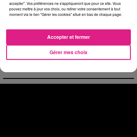
accepter". Vos préférences ne s'appliqueront que pour ce site. Vous
Visite du Pape Léon XIV à Metz : les inscriptions ouvrent aujourd’hui
pouvez mettre à jour vos choix, ou retirer votre consentement à tout
7 août 2026
moment via le lien "Gérer les cookies" situé en bas de chaque page.
Lorraine : une journée pas comme les autres au Parc animalier de...
6 août 2026
Metz : une distribution de lunette gratuite pour voir l’éclipse
Accepter et fermer
5 août 2026
Casting de Woof : l'Euro-Métropole de Metz part à la recherche de...
Gérer mes choix
4 août 2026
Officiel : Gauthier Hein quitte le FC Metz pour l'OGC Nice