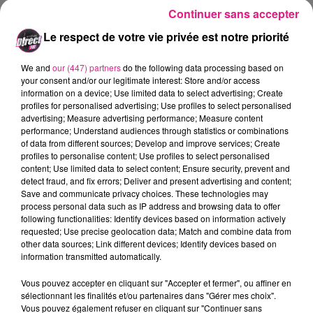
Continuer sans accepter
final�: 1-0 pour Nancy.
En quart de finale
, les rouge
et blanc affronteront
Nantes
Ç Le match aura lieu le
Le respect de votre vie privée est notre priorité
10 ou le 11 janvier 2017.
We and
our (447) partners
do the following data processing based on
L'ASNL retrouvera, avant cela, St Etienne, en
your consent and/or our legitimate interest: Store and/or access
championnat mercredi prochain. Les nanc�iens se
information on a device; Use limited data to select advertising; Create
d�placent � nouveau � Geoffroy Guichard, dans le
profiles for personalised advertising; Use profiles to select personalised
�me
advertising; Measure advertising performance; Measure content
cadre de la 19
journ�e de Ligue 1. Ce sera la
performance; Understand audiences through statistics or combinations
derni�re journ�e de championnat avant la tr�ve
of data from different sources; Develop and improve services; Create
internationale.
profiles to personalise content; Use profiles to select personalised
content; Use limited data to select content; Ensure security, prevent and
FIL ACTUS
detect fraud, and fix errors; Deliver and present advertising and content;
Save and communicate privacy choices. These technologies may
process personal data such as IP address and browsing data to offer
16h22
following functionalities: Identify devices based on information actively
Téji Savanier rejoint le FC Metz : une nouvelle aventure en Grenat
requested; Use precise geolocation data; Match and combine data from
other data sources; Link different devices; Identify devices based on
11h37
information transmitted automatically.
Harry Potter : huit films en 24 heures… plusieurs cinémas lorrains...
9h51
Vous pouvez accepter en cliquant sur "Accepter et fermer", ou affiner en
Eurométropole de Metz : attention à cette arnaque lors de visite à...
sélectionnant les finalités et/ou partenaires dans "Gérer mes choix".
Vous pouvez également refuser en cliquant sur "Continuer sans
9h25