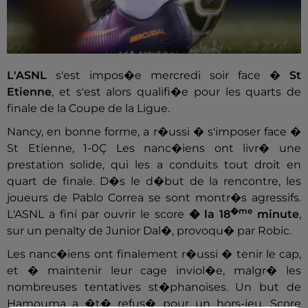
L'ASNL
s'est impos�e mercredi soir face �
St
Etienne
, et s'est alors qualifi�e pour les quarts de
finale de la Coupe de la Ligue.
Nancy, en bonne forme, a r�ussi � s'imposer face �
St Etienne, 1-0Ç Les nanc�iens ont livr� une
prestation solide, qui les a conduits tout droit en
quart de finale. D�s le d�but de la rencontre, les
joueurs de Pablo Correa se sont montr�s agressifs.
�me
L'ASNL a fini par ouvrir le score
� la 18
minute
,
sur un penalty de Junior Dal�, provoqu� par Robic.
Les nanc�iens ont finalement r�ussi � tenir le cap,
et � maintenir leur cage inviol�e, malgr� les
nombreuses tentatives st�phanoises. Un but de
Hamouma a �t� refus� pour un hors-jeu. Score