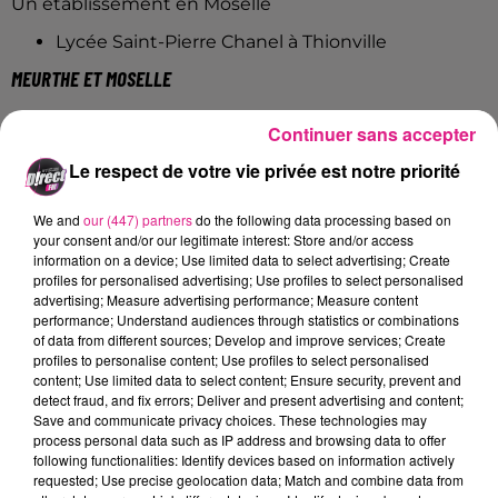
Un établissement en Moselle
Lycée Saint-Pierre Chanel
à Thionville
MEURTHE ET MOSELLE
Le lycée privé des récollets à Longwy (96%)
Continuer sans accepter
Le lycée public Jean Zay à Jarny (96%)
Le respect de votre vie privée est notre priorité
Le lycée public Majorelle à Toul (94%)
Le lycée public Stanislas à Villers les Nancy
We and
our (447) partners
do the following data processing based on
(94%)
your consent and/or our legitimate interest: Store and/or access
le lycée public Henry Poincaré à Nancy (94%)
information on a device; Use limited data to select advertising; Create
profiles for personalised advertising; Use profiles to select personalised
MOSELLE
advertising; Measure advertising performance; Measure content
performance; Understand audiences through statistics or combinations
Le lycée privé Notre Dame de la Providence de
of data from different sources; Develop and improve services; Create
profiles to personalise content; Use profiles to select personalised
Thionville (99%)
content; Use limited data to select content; Ensure security, prevent and
Le lycée privé Jean XXIII de Montigny les Metz
detect fraud, and fix errors; Deliver and present advertising and content;
(99%)
Save and communicate privacy choices. These technologies may
process personal data such as IP address and browsing data to offer
Le lycée privé de la Salle à Metz (98%)
following functionalities: Identify devices based on information actively
Le lycée hôtelier Raymond Mendon (98%)
requested; Use precise geolocation data; Match and combine data from