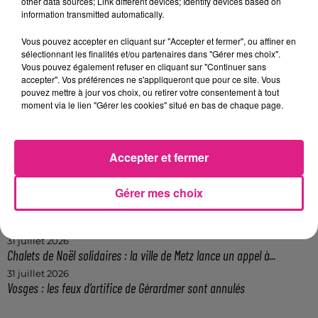
other data sources; Link different devices; Identify devices based on
FIL ACTUS
information transmitted automatically.
Vous pouvez accepter en cliquant sur "Accepter et fermer", ou affiner en
7 août 2026
sélectionnant les finalités et/ou partenaires dans "Gérer mes choix".
Lorraine : une journée pas comme les autres au Parc animalier de...
Vous pouvez également refuser en cliquant sur "Continuer sans
6 août 2026
accepter". Vos préférences ne s'appliqueront que pour ce site. Vous
Metz : une distribution de lunette gratuite pour voir l’éclipse
pouvez mettre à jour vos choix, ou retirer votre consentement à tout
moment via le lien "Gérer les cookies" situé en bas de chaque page.
5 août 2026
Casting de Woof : l'Euro-Métropole de Metz part à la recherche de...
4 août 2026
Officiel : Gauthier Hein quitte le FC Metz pour l'OGC Nice
Accepter et fermer
4 août 2026
Officiel : le lac de Madine reporte son feu d’artifice
Gérer mes choix
4 août 2026
Eclipse Solaire du 12 août : où voir ce phénomène en Lorraine ?
31 juillet 2026
Chalets de Noël solidaires : la ville de Metz lance un appel à...
31 juillet 2026
Vosges : les feux d’artifice de Gérardmer sont annulés