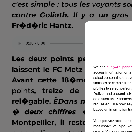
c'est simple : tous les voyants s
contre Goliath. Il y a un gro
Fr�d�ric Hantz.
.
Les deux points perdus en fi
We and
our (447) partn
laissent le FC Metz � distance 
access information on a 
select personalised ad
Avant cette 18�me journ�e,
statistics or combinatio
profiles to select person
points
, treize de moins que
Deliver and present adv
data such as IP address 
rel�gable.
ÈDans mon esprit, c
requested; Use precise g
based on information tra
� deux chiffres � la tr�v
Vous pouvez accepter en 
Montpellier, il restera � ses
mes choix". Vous pouvez
ce site. Vous pouvez met