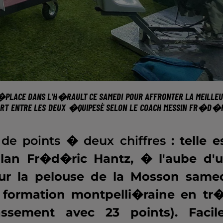
D�PLACE DANS L'H�RAULT CE SAMEDI POUR AFFRONTER LA MEILLE
RT ENTRE LES DEUX �QUIPESÈ
SELON LE COACH MESSIN FR�D�
de points � deux chiffres
: telle e
llan Fr�d�ric Hantz, � l'aube d'
ur la pelouse de la Mosson same
e formation montpelli�raine en tr
sement avec 23 points). Facil