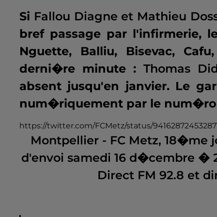
.
Si
Fallou Diagne et Mathieu Dos
bref passage par l'infirmerie,
Nguette, Balliu, Bisevac, Caf
derni�re minute :
Thomas Did
absent jusqu'en janvier. Le g
num�riquement par le num�ro 
https://twitter.com/FCMetz/status/94162872453287
Montpellier - FC Metz, 18�me 
d'envoi samedi 16 d�cembre � 2
Direct FM 92.8 et d