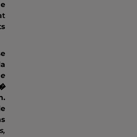
de
at
ts
se
la
ne
�
n.
le
ns
s,