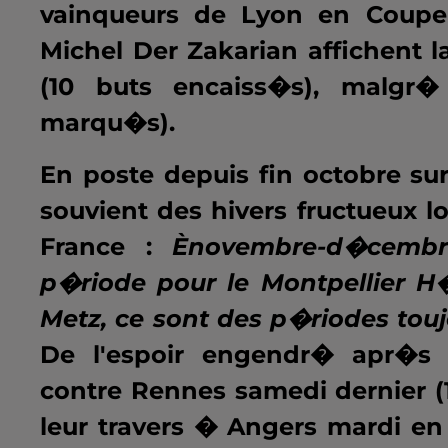
vainqueurs de Lyon en Coupe 
Michel Der Zakarian affichent 
(10 buts encaiss�s), malgr�
marqu�s).
En poste depuis fin octobre su
souvient des hivers fructueux l
France :
Ènovembre-d�cembr
p�riode pour le Montpellier H
Metz, ce sont des p�riodes touj
De l'espoir engendr� apr�s 
contre Rennes samedi dernier (
leur travers � Angers mardi en