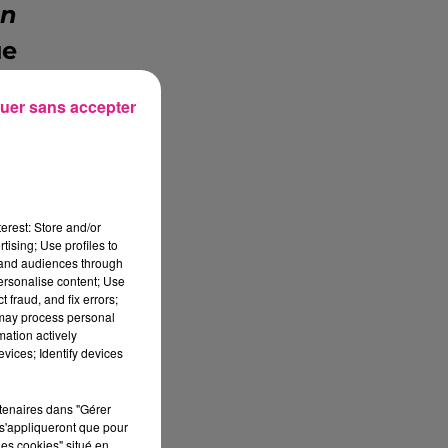
on
ue
uer sans accepter
is
erest: Store and/or
t.
tising; Use profiles to
tand audiences through
nq
personalise content; Use
 fraud, and fix errors;
on
 may process personal
mation actively
re
vices; Identify devices
�s
rtenaires dans "Gérer
rg
s'appliqueront que pour
les cookies" situé en