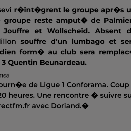
sevi
r�int�grent le groupe apr�s 
 le groupe reste amput� de Palmier
u, Jouffre et Wollscheid. Absent 
illon
souffre d'un lumbago et se
ardien form� au club sera rempla
3 Quentin Beunardeau.
1168
journ�e de Ligue 1 Conforama. Coup
0 heures. Une rencontre � suivre su
irectfm.fr avec Doriand.�