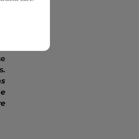
ts
me
se
s.
ns
ne
re