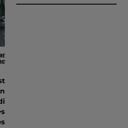
URE
RIC
st
un
di
�s
es