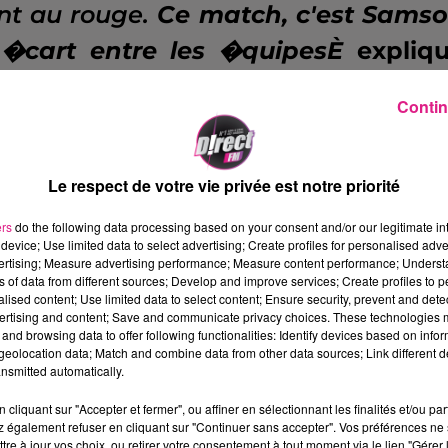
ont au rouge.
Ce match, c'est Sams
s �cart entre les �quipesÈ
expliq
Contin
Le respect de votre vie privée est notre priorité
n de match contre le Stade Renna
ers
do the following data processing based on your consent and/or our legitimate int
de ses voisins directs au classemen
device; Use limited data to select advertising; Create profiles for personalised adver
vertising; Measure advertising performance; Measure content performance; Unders
les Grenats comptent toujours ci
ns of data from different sources; Develop and improve services; Create profiles to 
alised content; Use limited data to select content; Ensure security, prevent and detect
 l'ESTAC, 17�me et premier n
ertising and content; Save and communicate privacy choices. These technologies
and browsing data to offer following functionalities: Identify devices based on infor
'�tait qu'on ait au moins un nomb
eolocation data; Match and combine data from other data sources; Link different de
nsmitted automatically.
eÈ
pr�cise Fr�d�ric Hantz. Apr
cliquant sur "Accepter et fermer", ou affiner en sélectionnant les finalités et/ou pa
 hommes la r�ception de Strasbou
 également refuser en cliquant sur "Continuer sans accepter". Vos préférences ne 
tre à jour vos choix, ou retirer votre consentement à tout moment via le lien "Gérer 