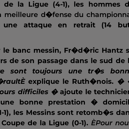
de la Ligue (4-1), les hommes 
la
meilleure d�fense du championn
 une attaque en retrait (14 bu
r le banc messin, Fr�d�ric Hantz 
ors de son passage dans le sud de 
e sont toujours une tr�s bon
�raultÈ
explique le Ruth�nois.
� 
ours difficiles �
ajoute le technicie
une bonne prestation � domici
1-1), les Messins sont retomb�s da
 Coupe de la Ligue (0-1).
ÈPour nou