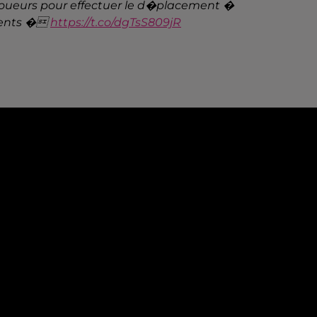
joueurs pour effectuer le d�placement �
bsents �
https://t.co/dgTsS809jR