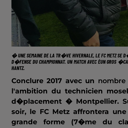
� UNE SEMAINE DE LA TR�VE HIVERNALE, LE FC METZ SE 
D�FENSE DU CHAMPIONNAT. UN MATCH AVEC
ÈUN GROS �CA
HANTZ.
Conclure 2017 avec un
nombre 
l'ambition du technicien mose
d�placement � Montpellier. S
soir, le FC Metz affrontera un
grande forme (7�me du clas