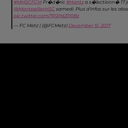
#MHSCFCM
Fr�d�ric
#Hantz
a s�lectionn� 17 
@MontpellierHSC
samedi. Plus d'infos sur les a
pic.twitter.com/7P2PdZP0Bz
— FC Metz ( (@FCMetz)
December 15, 2017