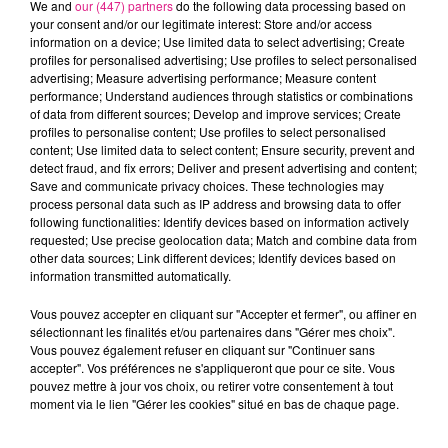
We and
our (447) partners
do the following data processing based on
your consent and/or our legitimate interest: Store and/or access
information on a device; Use limited data to select advertising; Create
profiles for personalised advertising; Use profiles to select personalised
advertising; Measure advertising performance; Measure content
performance; Understand audiences through statistics or combinations
of data from different sources; Develop and improve services; Create
profiles to personalise content; Use profiles to select personalised
content; Use limited data to select content; Ensure security, prevent and
detect fraud, and fix errors; Deliver and present advertising and content;
Save and communicate privacy choices. These technologies may
process personal data such as IP address and browsing data to offer
following functionalities: Identify devices based on information actively
requested; Use precise geolocation data; Match and combine data from
other data sources; Link different devices; Identify devices based on
Ces avions rentrent donc dans le programme
information transmitted automatically.
d'animations dévelopéé cet été par la
Ville de Nancy
.
Vous pouvez accepter en cliquant sur "Accepter et fermer", ou affiner en
"
Bienvenue chez vous
" qui est aussi un écho au
sélectionnant les finalités et/ou partenaires dans "Gérer mes choix".
visuel de la communication pour cet été.
Vous pouvez également refuser en cliquant sur "Continuer sans
accepter". Vos préférences ne s'appliqueront que pour ce site. Vous
Ces œuvres sont éphémères et disparaîtront
pouvez mettre à jour vos choix, ou retirer votre consentement à tout
naturellement d'ici 2 à 3 mois. Les
Estivales de
moment via le lien "Gérer les cookies" situé en bas de chaque page.
Stanislas
ont lieu dans ces quartiers tous les jours de