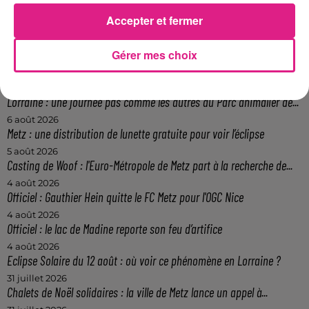
11h30 à 2h du matin.
Accepter et fermer
FIL ACTUS
Gérer mes choix
9h19
Lorraine : une journée pas comme les autres au Parc animalier de...
6 août 2026
Metz : une distribution de lunette gratuite pour voir l’éclipse
5 août 2026
Casting de Woof : l'Euro-Métropole de Metz part à la recherche de...
4 août 2026
Officiel : Gauthier Hein quitte le FC Metz pour l'OGC Nice
4 août 2026
Officiel : le lac de Madine reporte son feu d’artifice
4 août 2026
Eclipse Solaire du 12 août : où voir ce phénomène en Lorraine ?
31 juillet 2026
Chalets de Noël solidaires : la ville de Metz lance un appel à...