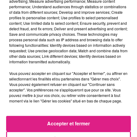
advertising; Measure advertising performance; Measure content
performance; Understand audiences through statistics or combinations
6 août 2026
of data from different sources; Develop and improve services; Create
Metz : une distribution de lunette gratuite pour voir l’éclipse
profiles to personalise content; Use profiles to select personalised
5 août 2026
content; Use limited data to select content; Ensure security, prevent and
Casting de Woof : l'Euro-Métropole de Metz part à la recherche de...
detect fraud, and fix errors; Deliver and present advertising and content;
Save and communicate privacy choices. These technologies may
4 août 2026
process personal data such as IP address and browsing data to offer
Officiel : Gauthier Hein quitte le FC Metz pour l'OGC Nice
following functionalities: Identify devices based on information actively
4 août 2026
requested; Use precise geolocation data; Match and combine data from
Officiel : le lac de Madine reporte son feu d’artifice
other data sources; Link different devices; Identify devices based on
information transmitted automatically.
4 août 2026
Eclipse Solaire du 12 août : où voir ce phénomène en Lorraine ?
Vous pouvez accepter en cliquant sur "Accepter et fermer", ou affiner en
31 juillet 2026
sélectionnant les finalités et/ou partenaires dans "Gérer mes choix".
Chalets de Noël solidaires : la ville de Metz lance un appel à...
Vous pouvez également refuser en cliquant sur "Continuer sans
accepter". Vos préférences ne s'appliqueront que pour ce site. Vous
31 juillet 2026
pouvez mettre à jour vos choix, ou retirer votre consentement à tout
Vosges : les feux d’artifice de Gérardmer sont annulés
moment via le lien "Gérer les cookies" situé en bas de chaque page.
Accepter et fermer