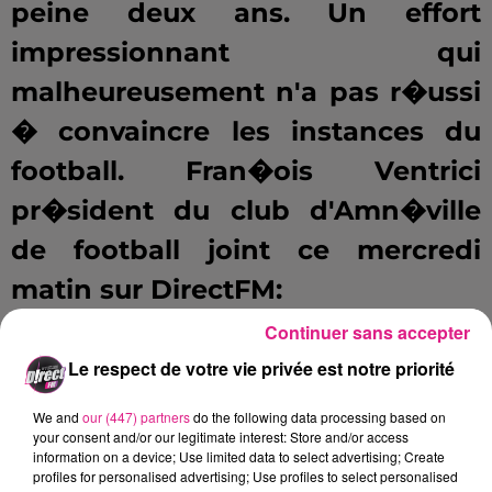
peine deux ans. Un effort
impressionnant qui
malheureusement n'a pas r�ussi
� convaincre les instances du
football. Fran�ois Ventrici
pr�sident du club d'Amn�ville
de football joint ce mercredi
matin sur DirectFM:
Continuer sans accepter
Le respect de votre vie privée est notre priorité
FIL ACTUS
We and
our (447) partners
do the following data processing based on
your consent and/or our legitimate interest: Store and/or access
information on a device; Use limited data to select advertising; Create
7 août 2026
profiles for personalised advertising; Use profiles to select personalised
Lorraine : une journée pas comme les autres au Parc animalier de...