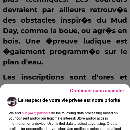
devraient par ailleurs retrouv�s
des obstacles inspir�s du Mud
Day, comme la boue, ou agr�s en
bois. Une �preuve ludique est
�galement programm�e sur le
plan d'eau.
Les inscriptions sont d'ores et
d�j� ouvertes. A noter que plus
Continuer sans accepter
les participants s'inscriront t�t,
Le respect de votre vie privée est notre priorité
et moins cher ils paieront.
We and
our (447) partners
do the following data processing based on
Rendez-vous
sur le site de
your consent and/or our legitimate interest: Store and/or access
information on a device; Use limited data to select advertising; Create
l'�v�nement !�
profiles for personalised advertising; Use profiles to select personalised