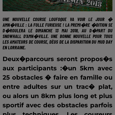
UNE NOUVELLE COURSE LOUFOQUE VA VOIR LE JOUR �
AMN�VILLE : L
A FOLLE FURIEUSE
! LA PREMI�RE �DITION SE
D�ROULERA
LE DIMANCHE 13 MAI 2018
, AU D�PART DU
SNOWHALL D'AMN�VILLE
. UNE BONNE NOUVELLE POUR TOUS
LES AMATEURS DE COURSE, DÈUS DE LA DISPARITION DU MUD DAY
EN LORRAINE.
Deux�parcours seront propos�s
aux participants :�un 5km avec
25 obstacles � faire en famille ou
entre adultes sur un trac� plat,
ou alors un 8km plus long et plus
sportif avec des obstacles parfois
plus techniques. Les coureurs