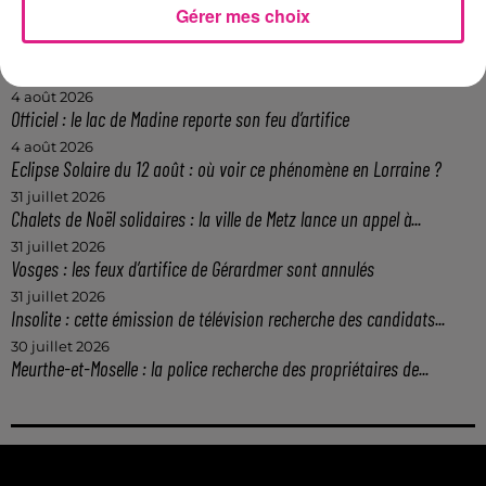
Gérer mes choix
Casting de Woof : l'Euro-Métropole de Metz part à la recherche de...
4 août 2026
Officiel : Gauthier Hein quitte le FC Metz pour l'OGC Nice
4 août 2026
Officiel : le lac de Madine reporte son feu d’artifice
4 août 2026
Eclipse Solaire du 12 août : où voir ce phénomène en Lorraine ?
31 juillet 2026
Chalets de Noël solidaires : la ville de Metz lance un appel à...
31 juillet 2026
Vosges : les feux d’artifice de Gérardmer sont annulés
31 juillet 2026
Insolite : cette émission de télévision recherche des candidats...
30 juillet 2026
Meurthe-et-Moselle : la police recherche des propriétaires de...