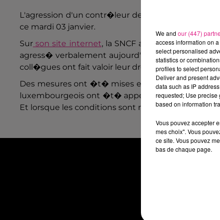
L'agression d'un contr�leur de train � Uckange ent
ce mardi 03 janvier.
We and
our (447) partn
access information on a 
Sur
son site internet
, la SNCF a fait part de ces 
select personalised ad
agress� verbalement aujourd'hui. Il aurait re�u de
statistics or combinatio
coll�gues ont fait valoir leur droit de retrait. A 17h
profiles to select person
Deliver and present adv
Des mesures ont �t� mises en place pour limiter a
data such as IP address 
requested; Use precise g
luxembourgeois ont �t� appel�s pour porter assis
based on information tra
Et lorsque les conditions sont requises, des trains 
Vous pouvez accepter en 
mes choix". Vous pouvez
ce site. Vous pouvez met
bas de chaque page.