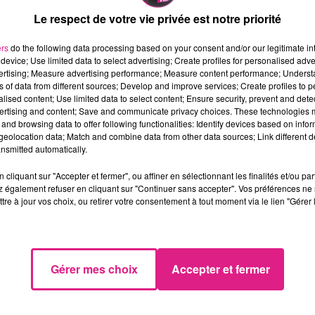
Le respect de votre vie privée est notre priorité
ra�ne des perturbations sur le r�seau ferroviaire lorr
ers
do the following data processing based on your consent and/or our legitimate int
device; Use limited data to select advertising; Create profiles for personalised adver
perturbations. Selon nos informations, un contr�leur a 
vertising; Measure advertising performance; Measure content performance; Unders
s menaces de mort de la part d'un client. En soutien, 
ns of data from different sources; Develop and improve services; Create profiles to 
, 12 trains �taient supprim�s.
alised content; Use limited data to select content; Ensure security, prevent and detect
ertising and content; Save and communicate privacy choices. These technologies
utant que possible les perturbations. Les chemins de 
and browsing data to offer following functionalities: Identify devices based on infor
eolocation data; Match and combine data from other data sources; Link different de
tance de contr�leurs entre Thionville et le Luxembour
nsmitted automatically.
sans contr�leur sont mis en service.
cliquant sur "Accepter et fermer", ou affiner en sélectionnant les finalités et/ou pa
 également refuser en cliquant sur "Continuer sans accepter". Vos préférences ne 
tre à jour vos choix, ou retirer votre consentement à tout moment via le lien "Gérer 
Gérer mes choix
Accepter et fermer