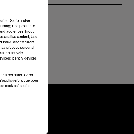
ain
erest: Store and/or
tising; Use profiles to
�t�
tand audiences through
ses
personalise content; Use
 fraud, and fix errors;
 may process personal
fer
mation actively
vices; Identify devices
g.
rtenaires dans "Gérer
s'appliqueront que pour
les cookies" situé en