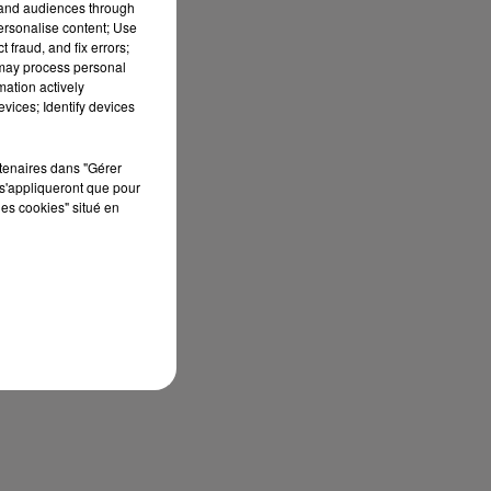
tand audiences through
personalise content; Use
 fraud, and fix errors;
 may process personal
mation actively
vices; Identify devices
rtenaires dans "Gérer
s'appliqueront que pour
les cookies" situé en