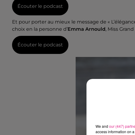
Écouter le podcast
Et pour porter au mieux le message de « L’éléganc
choix en la personne d’
Emma Arnould
, Miss Grand
Écouter le podcast
We and
our (447) partn
access information on a 