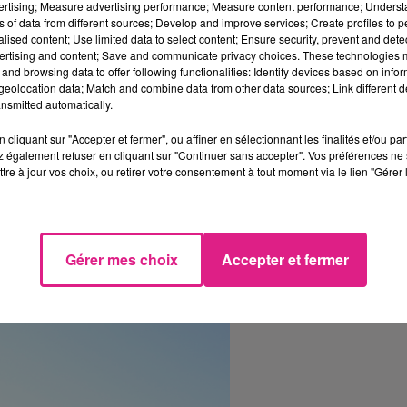
vertising; Measure advertising performance; Measure content performance; Unders
ns of data from different sources; Develop and improve services; Create profiles to 
alised content; Use limited data to select content; Ensure security, prevent and detect
ertising and content; Save and communicate privacy choices. These technologies
and browsing data to offer following functionalities: Identify devices based on infor
eolocation data; Match and combine data from other data sources; Link different de
nsmitted automatically.
cliquant sur "Accepter et fermer", ou affiner en sélectionnant les finalités et/ou pa
 également refuser en cliquant sur "Continuer sans accepter". Vos préférences ne 
tre à jour vos choix, ou retirer votre consentement à tout moment via le lien "Gérer 
Gérer mes choix
Accepter et fermer