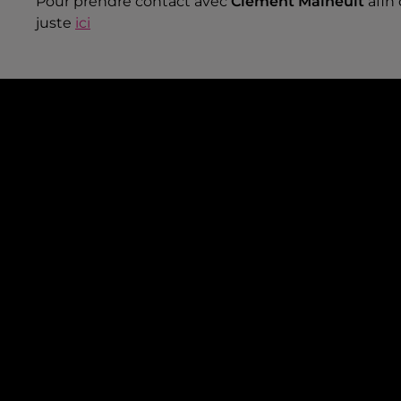
Pour prendre contact avec
Clément Maineult
afin 
juste
ici