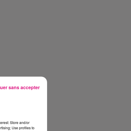
uer sans accepter
erest: Store and/or
tising; Use profiles to