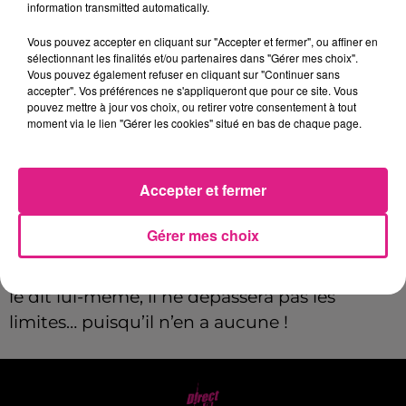
information transmitted automatically.
samedi
28 juin 2025
pour une soirée de
Vous pouvez accepter en cliquant sur "Accepter et fermer", ou affiner en
stand-up complètement déjantée dans
sélectionnant les finalités et/ou partenaires dans "Gérer mes choix".
l’amphithéâtre en plein air du Zénith de
Vous pouvez également refuser en cliquant sur "Continuer sans
accepter". Vos préférences ne s'appliqueront que pour ce site. Vous
Nancy.
pouvez mettre à jour vos choix, ou retirer votre consentement à tout
moment via le lien "Gérer les cookies" situé en bas de chaque page.
Révélé à la télé et au cinéma avec le succès
monstre
Un p’tit truc en plus
, l’humoriste
revient sur scène avec un
nouveau one man
Accepter et fermer
show
où tout peut arriver.
Gérer mes choix
Imitations, impros et humour sans filtre sont
au programme d’un spectacle où, comme il
le dit lui-même, il ne dépassera pas les
limites… puisqu’il n’en a aucune !