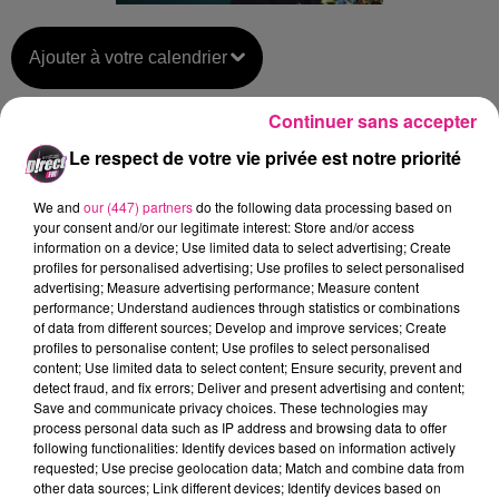
Ajouter à votre calendrier
Continuer sans accepter
du
28 juin 2025 à 20h00
Le respect de votre vie privée est notre priorité
Date
au
28 juin 2025 à 22h00
We and
our (447) partners
do the following data processing based on
your consent and/or our legitimate interest: Store and/or access
information on a device; Use limited data to select advertising; Create
profiles for personalised advertising; Use profiles to select personalised
Open Air
Lieu
advertising; Measure advertising performance; Measure content
54000
Nancy
performance; Understand audiences through statistics or combinations
of data from different sources; Develop and improve services; Create
profiles to personalise content; Use profiles to select personalised
content; Use limited data to select content; Ensure security, prevent and
Payant
detect fraud, and fix errors; Deliver and present advertising and content;
Tarif
Save and communicate privacy choices. These technologies may
39-59 €
process personal data such as IP address and browsing data to offer
following functionalities: Identify devices based on information actively
requested; Use precise geolocation data; Match and combine data from
other data sources; Link different devices; Identify devices based on
Artus débarque au Nancy Open Air le