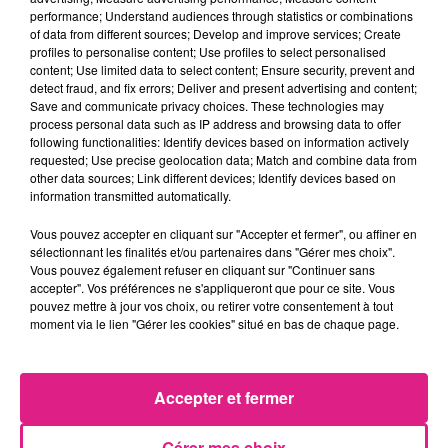
performance; Understand audiences through statistics or combinations
of data from different sources; Develop and improve services; Create
profiles to personalise content; Use profiles to select personalised
content; Use limited data to select content; Ensure security, prevent and
detect fraud, and fix errors; Deliver and present advertising and content;
Save and communicate privacy choices. These technologies may
Ajouter à votre calendrier
process personal data such as IP address and browsing data to offer
following functionalities: Identify devices based on information actively
requested; Use precise geolocation data; Match and combine data from
other data sources; Link different devices; Identify devices based on
du
7 mai 2025 à 20h00
information transmitted automatically.
Date
au
7 mai 2025 à 22h00
Vous pouvez accepter en cliquant sur "Accepter et fermer", ou affiner en
sélectionnant les finalités et/ou partenaires dans "Gérer mes choix".
Vous pouvez également refuser en cliquant sur "Continuer sans
accepter". Vos préférences ne s'appliqueront que pour ce site. Vous
Galaxie
pouvez mettre à jour vos choix, ou retirer votre consentement à tout
Lieu
moment via le lien "Gérer les cookies" situé en bas de chaque page.
Amnéville
Accepter et fermer
Payant
Tarif
54-75€
Gérer mes choix