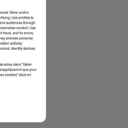
erest: Store and/or
tising; Use profiles to
tand audiences through
personalise content; Use
 fraud, and fix errors;
 may process personal
mation actively
vices; Identify devices
rtenaires dans "Gérer
s'appliqueront que pour
les cookies" situé en