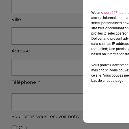
We and
our (447) partn
access information on a 
Ville
select personalised ad
statistics or combinatio
profiles to select person
Deliver and present adv
data such as IP address 
requested; Use precise g
Adresse
based on information tra
Vous pouvez accepter en 
mes choix". Vous pouvez
ce site. Vous pouvez met
bas de chaque page.
Téléphone
*
Souhaitez-vous recevoir notre actualité ainsi que c
Oui