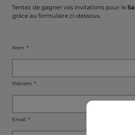
Tentez de gagner vos invitations pour le
Sa
grâce au formulaire ci-dessous.
Nom
*
Prénom
*
Email
*