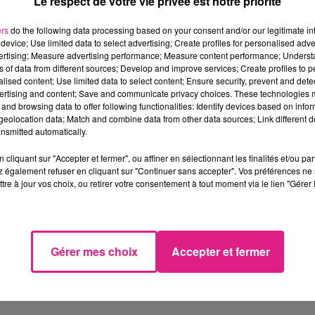
Le respect de votre vie privée est notre priorité
ers
do the following data processing based on your consent and/or our legitimate int
device; Use limited data to select advertising; Create profiles for personalised adver
vertising; Measure advertising performance; Measure content performance; Unders
ns of data from different sources; Develop and improve services; Create profiles to 
alised content; Use limited data to select content; Ensure security, prevent and detect
ertising and content; Save and communicate privacy choices. These technologies
and browsing data to offer following functionalities: Identify devices based on infor
eolocation data; Match and combine data from other data sources; Link different de
nsmitted automatically.
cliquant sur "Accepter et fermer", ou affiner en sélectionnant les finalités et/ou pa
 également refuser en cliquant sur "Continuer sans accepter". Vos préférences ne 
tre à jour vos choix, ou retirer votre consentement à tout moment via le lien "Gérer 
Gérer mes choix
Accepter et fermer
elle de nos partenaires ?