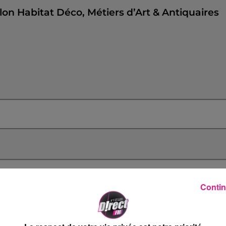
lon Habitat Déco, Métiers d’Art & Antiquaires
Contin