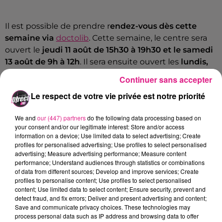
Il est possible de prendre r
endez-vous dès cette
semaine via
doctolib
. Cette semaine, le centre sera
ouvert le
jeudi 11 août de 15h30 à 19h30 et le samedi
13 août de 9h à 12h
. Il sera ensuite ouvert les
lundis,
mercredis, vendredis de 15h30 à 19h30
, et les
Continuer sans accepter
samedis de 9h à 12h
.
Le respect de votre vie privée est notre priorité
We and
our (447) partners
do the following data processing based on
Le
CHRU
, qui
vaccine contre la variole du singe
your consent and/or our legitimate interest: Store and/or access
depuis le 18 juillet
, annonce une
extension des
information on a device; Use limited data to select advertising; Create
plages horaires
. C’est une décision prise pour
profiles for personalised advertising; Use profiles to select personalised
advertising; Measure advertising performance; Measure content
r
épondre à la forte demande de vaccination de la
performance; Understand audiences through statistics or combinations
population
. Les nouveaux créneaux concernent la
of data from different sources; Develop and improve services; Create
vaccination primaire et préventive
. La vaccination
profiles to personalise content; Use profiles to select personalised
content; Use limited data to select content; Ensure security, prevent and
est ouverte le
mardi 9 août et le vendredi 12 août de
detect fraud, and fix errors; Deliver and present advertising and content;
13h30 à 16h30 à l’Hôpital central
.
Save and communicate privacy choices. These technologies may
process personal data such as IP address and browsing data to offer