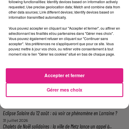
following functionalities: Identify devices based on information actively
requested; Use precise geolocation data; Match and combine data from
La
vaccination post-exposition
à la variole du singe
other data sources; Link different devices; Identify devices based on
se fait
uniquement sur le site de Brabois
.
information transmitted automatically.
FIL ACTUS
Vous pouvez accepter en cliquant sur "Accepter et fermer", ou affiner en
sélectionnant les finalités et/ou partenaires dans "Gérer mes choix".
Vous pouvez également refuser en cliquant sur "Continuer sans
7 août 2026
accepter". Vos préférences ne s'appliqueront que pour ce site. Vous
Lorraine : une journée pas comme les autres au Parc animalier de...
pouvez mettre à jour vos choix, ou retirer votre consentement à tout
moment via le lien "Gérer les cookies" situé en bas de chaque page.
6 août 2026
Metz : une distribution de lunette gratuite pour voir l’éclipse
5 août 2026
Casting de Woof : l'Euro-Métropole de Metz part à la recherche de...
Accepter et fermer
4 août 2026
Officiel : Gauthier Hein quitte le FC Metz pour l'OGC Nice
Gérer mes choix
4 août 2026
Officiel : le lac de Madine reporte son feu d’artifice
4 août 2026
Eclipse Solaire du 12 août : où voir ce phénomène en Lorraine ?
31 juillet 2026
Chalets de Noël solidaires : la ville de Metz lance un appel à...