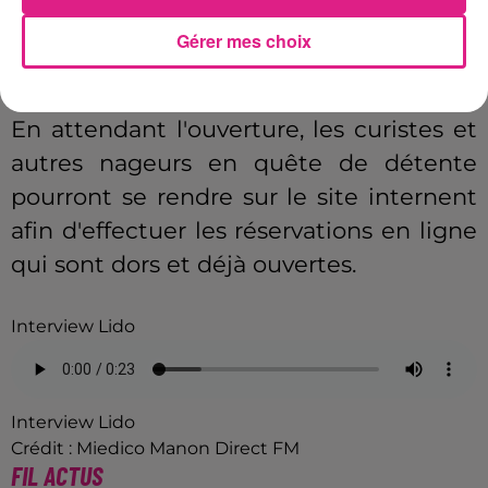
pour la fréquentation des piscines
Gérer mes choix
municipales lambda...
En attendant l'ouverture, les curistes et
autres nageurs en quête de détente
pourront se rendre sur le site internent
afin d'effectuer les réservations en ligne
qui sont dors et déjà ouvertes.
Interview Lido
Interview Lido
Crédit :
Miedico Manon Direct FM
FIL ACTUS