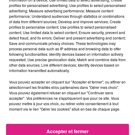
nouveau projet, Nancy peut offrir à ses
profiles for personalised advertising; Use profiles to select personalised
habitants et alentours un centre à
advertising; Measure advertising performance; Measure content
performance; Understand audiences through statistics or combinations
proximité.
of data from different sources; Develop and improve services; Create
profiles to personalise content; Use profiles to select personalised
Une concurrence tarifaire ?
content; Use limited data to select content; Ensure security, prevent and
detect fraud, and fix errors; Deliver and present advertising and content;
Save and communicate privacy choices. These technologies may
Au vu de la crise économique actuelle,
process personal data such as IP address and browsing data to offer
la question financière est dans toutes
following functionalities: Identify devices based on information actively
requested; Use precise geolocation data; Match and combine data from
les têtes.
L'accès aux bassins de piscines
other data sources; Link different devices; Identify devices based on
information transmitted automatically.
et
ludique devrait être au même tarif
que celui des autres piscines de la
Vous pouvez accepter en cliquant sur "Accepter et fermer", ou affiner en
sélectionnant les finalités et/ou partenaires dans "Gérer mes choix".
métropole.
Pour une entrée classique à
Vous pouvez également refuser en cliquant sur "Continuer sans
accepter". Vos préférences ne s'appliqueront que pour ce site. Vous
la piscine municipale du
Lido à Nancy
, il
pouvez mettre à jour vos choix, ou retirer votre consentement à tout
moment via le lien "Gérer les cookies" situé en bas de chaque page.
faudra débourser
5,60 €
pour un adulte
non-résident.
Cette attractivité
financière pourrait représenter un risque
Accepter et fermer