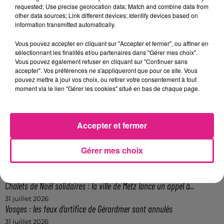
requested; Use precise geolocation data; Match and combine data from
Afficher l'élément
other data sources; Link different devices; Identify devices based on
information transmitted automatically.
FIL ACTUS
Vous pouvez accepter en cliquant sur "Accepter et fermer", ou affiner en
sélectionnant les finalités et/ou partenaires dans "Gérer mes choix".
6 août 2026
Vous pouvez également refuser en cliquant sur "Continuer sans
Metz : une distribution de lunette gratuite pour voir l’éclipse
accepter". Vos préférences ne s'appliqueront que pour ce site. Vous
pouvez mettre à jour vos choix, ou retirer votre consentement à tout
5 août 2026
moment via le lien "Gérer les cookies" situé en bas de chaque page.
Casting de Woof : l'Euro-Métropole de Metz part à la recherche de...
4 août 2026
Officiel : Gauthier Hein quitte le FC Metz pour l'OGC Nice
Accepter et fermer
4 août 2026
Officiel : le lac de Madine reporte son feu d’artifice
Gérer mes choix
4 août 2026
Eclipse Solaire du 12 août : où voir ce phénomène en Lorraine ?
31 juillet 2026
Chalets de Noël solidaires : la ville de Metz lance un appel à...
31 juillet 2026
Vosges : les feux d’artifice de Gérardmer sont annulés
31 juillet 2026