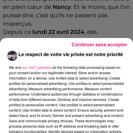
en plein cœur de
Nancy
. Et le moins, que l’on
puisse dire, c’est qu’ils ne passent pas
inaperçus.
Depuis ce
lundi 22 avril 2024
, des
hélicoptères patrouillent dans le ciel de la
Continuer sans accepter
cité ducale dans le cadre d'un exercice avec
Le respect de votre vie privée est notre priorité
l'armée, mais aussi l'antenne du
RAID
de
Nancy. Les opérations se poursuivront
We and
our (447) partners
do the following data processing based on
jusqu'à vendredi.
your consent and/or our legitimate interest: Store and/or access
information on a device; Use limited data to select advertising; Create
profiles for personalised advertising; Use profiles to select personalised
advertising; Measure advertising performance; Measure content
performance; Understand audiences through statistics or combinations
Cet élément est masqué compte-tenu du refus
of data from different sources; Develop and improve services; Create
du dépôt de cookies que vous avez exprimé. Si
profiles to personalise content; Use profiles to select personalised
vous souhaitez l'afficher, merci de nous donner
content; Use limited data to select content; Ensure security, prevent and
detect fraud, and fix errors; Deliver and present advertising and content;
votre accord en cliquant sur le bouton ci-
Save and communicate privacy choices. These technologies may
dessous.
process personal data such as IP address and browsing data to offer
following functionalities: Identify devices based on information actively