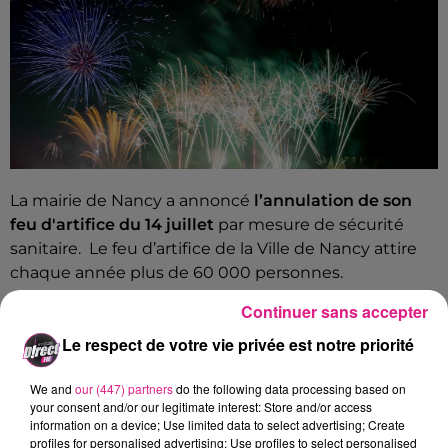
La mairie de Nancy a annoncé
l’annulation de son
feu d'artifice du 14 juillet
par mesure de sécurité
sanitaire. Le feu d’artifice de la Ville de Nancy attire
chaque année plus de 60 000 personnes.
Cet été sera néanmoins festif à Nancy, avec plus de
Continuer sans accepter
300 rendez-vous culturels, sportifs ou en lien avec les
Le respect de votre vie privée est notre priorité
métiers d'art.
FIL ACTUS
We and
our (447) partners
do the following data processing based on
your consent and/or our legitimate interest: Store and/or access
information on a device; Use limited data to select advertising; Create
profiles for personalised advertising; Use profiles to select personalised
6 août 2026