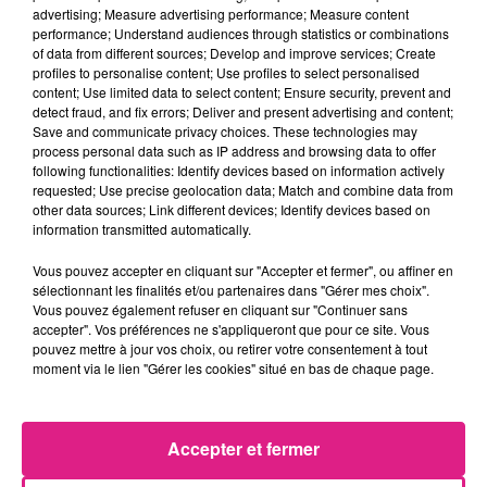
advertising; Measure advertising performance; Measure content
Metz : une distribution de lunette gratuite pour voir l’éclipse
performance; Understand audiences through statistics or combinations
5 août 2026
of data from different sources; Develop and improve services; Create
Casting de Woof : l'Euro-Métropole de Metz part à la recherche de...
profiles to personalise content; Use profiles to select personalised
content; Use limited data to select content; Ensure security, prevent and
4 août 2026
detect fraud, and fix errors; Deliver and present advertising and content;
Officiel : Gauthier Hein quitte le FC Metz pour l'OGC Nice
Save and communicate privacy choices. These technologies may
4 août 2026
process personal data such as IP address and browsing data to offer
Officiel : le lac de Madine reporte son feu d’artifice
following functionalities: Identify devices based on information actively
requested; Use precise geolocation data; Match and combine data from
4 août 2026
other data sources; Link different devices; Identify devices based on
Eclipse Solaire du 12 août : où voir ce phénomène en Lorraine ?
information transmitted automatically.
31 juillet 2026
Chalets de Noël solidaires : la ville de Metz lance un appel à...
Vous pouvez accepter en cliquant sur "Accepter et fermer", ou affiner en
sélectionnant les finalités et/ou partenaires dans "Gérer mes choix".
31 juillet 2026
Vous pouvez également refuser en cliquant sur "Continuer sans
Vosges : les feux d’artifice de Gérardmer sont annulés
accepter". Vos préférences ne s'appliqueront que pour ce site. Vous
31 juillet 2026
pouvez mettre à jour vos choix, ou retirer votre consentement à tout
Insolite : cette émission de télévision recherche des candidats...
moment via le lien "Gérer les cookies" situé en bas de chaque page.
Accepter et fermer