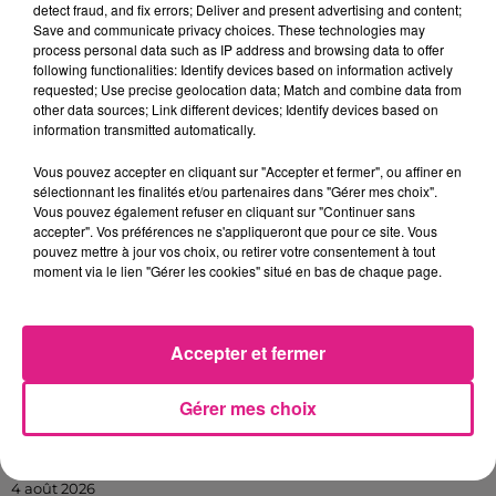
detect fraud, and fix errors; Deliver and present advertising and content;
de fréquentation.
Save and communicate privacy choices. These technologies may
process personal data such as IP address and browsing data to offer
La prévente aura lieu
exclusivement sur le
following functionalities: Identify devices based on information actively
site
www.label-ln.fr
, le
jeudi 4 décembre à
requested; Use precise geolocation data; Match and combine data from
other data sources; Link different devices; Identify devices based on
partir de 10 h
.
information transmitted automatically.
L’ouverture générale se fera le
5 décembre à
Vous pouvez accepter en cliquant sur "Accepter et fermer", ou affiner en
10 h
.
sélectionnant les finalités et/ou partenaires dans "Gérer mes choix".
Vous pouvez également refuser en cliquant sur "Continuer sans
FIL ACTUS
accepter". Vos préférences ne s'appliqueront que pour ce site. Vous
pouvez mettre à jour vos choix, ou retirer votre consentement à tout
moment via le lien "Gérer les cookies" situé en bas de chaque page.
9h19
Lorraine : une journée pas comme les autres au Parc animalier de...
6 août 2026
Accepter et fermer
Metz : une distribution de lunette gratuite pour voir l’éclipse
5 août 2026
Gérer mes choix
Casting de Woof : l'Euro-Métropole de Metz part à la recherche de...
4 août 2026
Officiel : Gauthier Hein quitte le FC Metz pour l'OGC Nice
4 août 2026