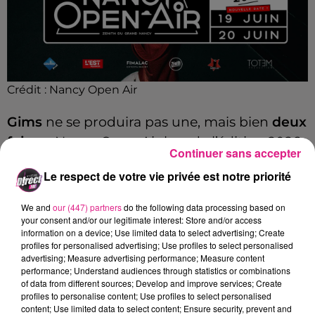
Crédit :
Nancy Open Air
Gims
ne se produira pas une, mais bien
deux
fois
au Nancy Open Air lors de l’édition 2026.
Continuer sans accepter
On savait déjà que le chanteur serait en
Le respect de votre vie privée est notre priorité
concert en Meurthe-et-Moselle le
samedi 20
juin prochain
. Devant le succès de cette
We and
our (447) partners
do the following data processing based on
première date, les équipes du festival ont
your consent and/or our legitimate interest: Store and/or access
information on a device; Use limited data to select advertising; Create
décidé d’en ajouter une seconde,
profiles for personalised advertising; Use profiles to select personalised
programmée le
advertising; Measure advertising performance; Measure content
vendredi 19 juin 2026
.
performance; Understand audiences through statistics or combinations
of data from different sources; Develop and improve services; Create
Deux soirées de concert qui promettent une
profiles to personalise content; Use profiles to select personalised
ambiance exceptionnelle, ainsi qu’un record
content; Use limited data to select content; Ensure security, prevent and