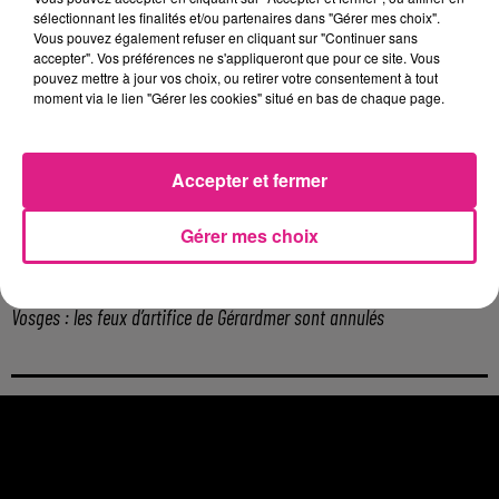
Metz : une distribution de lunette gratuite pour voir l’éclipse
sélectionnant les finalités et/ou partenaires dans "Gérer mes choix".
Vous pouvez également refuser en cliquant sur "Continuer sans
5 août 2026
accepter". Vos préférences ne s'appliqueront que pour ce site. Vous
Casting de Woof : l'Euro-Métropole de Metz part à la recherche de...
pouvez mettre à jour vos choix, ou retirer votre consentement à tout
4 août 2026
moment via le lien "Gérer les cookies" situé en bas de chaque page.
Officiel : Gauthier Hein quitte le FC Metz pour l'OGC Nice
4 août 2026
Officiel : le lac de Madine reporte son feu d’artifice
Accepter et fermer
4 août 2026
Eclipse Solaire du 12 août : où voir ce phénomène en Lorraine ?
Gérer mes choix
31 juillet 2026
Chalets de Noël solidaires : la ville de Metz lance un appel à...
31 juillet 2026
Vosges : les feux d’artifice de Gérardmer sont annulés