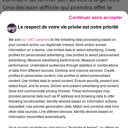
Une décision difficile qui prendra effet le
mardi 28 février à minuit. Les acteurs
Continuer sans accepter
concernés du territoire en ont été informés ».
Le respect de votre vie privée est notre priorité
On se souvient aussi que lors de la fin
We and
our (447) partners
do the following data processing based on
d’année 2022, les urgences de l'hôpital privé
your consent and/or our legitimate interest: Store and/or access
information on a device; Use limited data to select advertising; Create
Nancy-Lorraine avait déjà fermé ses portes le
profiles for personalised advertising; Use profiles to select personalised
soir du réveillon ainsi qu’au mois de janvier.
advertising; Measure advertising performance; Measure content
performance; Understand audiences through statistics or combinations
Les Urgences de la Métropole seront
of data from different sources; Develop and improve services; Create
profiles to personalise content; Use profiles to select personalised
désormais exclusivement assurées par le
content; Use limited data to select content; Ensure security, prevent and
CHRU
.
detect fraud, and fix errors; Deliver and present advertising and content;
Save and communicate privacy choices. These technologies may
FIL ACTUS
process personal data such as IP address and browsing data to offer
following functionalities: Identify devices based on information actively
requested; Use precise geolocation data; Match and combine data from
other data sources; Link different devices; Identify devices based on
7 août 2026
information transmitted automatically.
Lorraine : une journée pas comme les autres au Parc animalier de...
6 août 2026
Vous pouvez accepter en cliquant sur "Accepter et fermer", ou affiner en