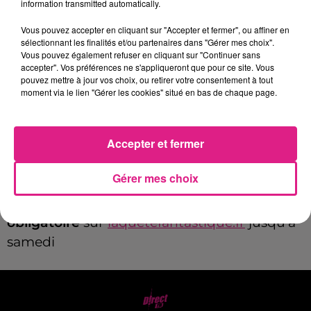
information transmitted automatically.
Un
jeu de piste géant en plein air
, façon
escape game, au cœur de la ville ! En solo,
Vous pouvez accepter en cliquant sur "Accepter et fermer", ou affiner en
sélectionnant les finalités et/ou partenaires dans "Gérer mes choix".
entre amis ou en famille, résolvez énigmes et
Vous pouvez également refuser en cliquant sur "Continuer sans
codes dans un univers magique créé sur
accepter". Vos préférences ne s'appliqueront que pour ce site. Vous
pouvez mettre à jour vos choix, ou retirer votre consentement à tout
mesure.
moment via le lien "Gérer les cookies" situé en bas de chaque page.
Deux niveaux au choix : Famille ou Expert.
Samedi 17 mai
, départs à 13h30, 14h et 14h30
Accepter et fermer
depuis la
place des Vosges (devant la Feinte
de l’Ours)
.
Gérer mes choix
Inscription
obligatoire
sur
laquetefantastique.fr
jusqu’à
samedi