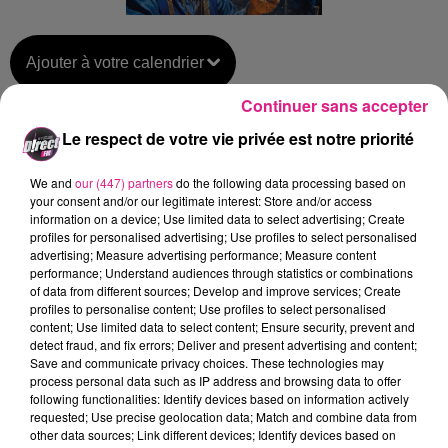
Ajouter à votre calendrier
Continuer sans accepter
Le respect de votre vie privée est notre priorité
du
17 mai 2025 à 13h30
Date
au
17 mai 2025 à 15h00
We and
our (447) partners
do the following data processing based on
your consent and/or our legitimate interest: Store and/or access
information on a device; Use limited data to select advertising; Create
profiles for personalised advertising; Use profiles to select personalised
advertising; Measure advertising performance; Measure content
Lieu
54000
Nancy
performance; Understand audiences through statistics or combinations
of data from different sources; Develop and improve services; Create
profiles to personalise content; Use profiles to select personalised
content; Use limited data to select content; Ensure security, prevent and
detect fraud, and fix errors; Deliver and present advertising and content;
Payant
Save and communicate privacy choices. These technologies may
Tarif
process personal data such as IP address and browsing data to offer
12€-19,50€
following functionalities: Identify devices based on information actively
requested; Use precise geolocation data; Match and combine data from
other data sources; Link different devices; Identify devices based on