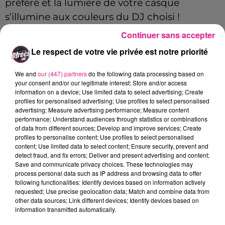
préféré et la lumière de votre casque
s’illumine aux couleurs du DJ choisi !
Continuer sans accepter
Seront également présents :
Le respect de votre vie privée est notre priorité
une coiffeuse,
Le Poile Rebelle
, qui
propose des coiffures « sans genre » et «
We and
our (447) partners
do the following data processing based on
qui racontent quelque chose » ;
your consent and/or our legitimate interest: Store and/or access
information on a device; Use limited data to select advertising; Create
deux tatoueuses,
Inkynoxe
et
Gigi
profiles for personalised advertising; Use profiles to select personalised
advertising; Measure advertising performance; Measure content
Blondie
, prêtes à vous tatouer dans un
performance; Understand audiences through statistics or combinations
style floral ;
of data from different sources; Develop and improve services; Create
profiles to personalise content; Use profiles to select personalised
une nail artist,
Good Mon Naila
.
content; Use limited data to select content; Ensure security, prevent and
detect fraud, and fix errors; Deliver and present advertising and content;
Un espace
buvette
et
restauration
vous
Save and communicate privacy choices. These technologies may
attend avec des
produits locaux
, issus de
process personal data such as IP address and browsing data to offer
following functionalities: Identify devices based on information actively
circuits courts en Moselle. Des options
requested; Use precise geolocation data; Match and combine data from
végétariennes seront également disponibles.
other data sources; Link different devices; Identify devices based on
information transmitted automatically.
La billetterie est d’ores et déjà ouverte sur le