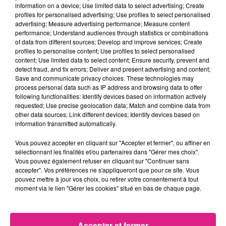
FIL ACTUS
information on a device; Use limited data to select advertising; Create
profiles for personalised advertising; Use profiles to select personalised
advertising; Measure advertising performance; Measure content
performance; Understand audiences through statistics or combinations
16h22
Téji Savanier rejoint le FC Metz : une nouvelle aventure en Grenat
of data from different sources; Develop and improve services; Create
profiles to personalise content; Use profiles to select personalised
11h37
content; Use limited data to select content; Ensure security, prevent and
Harry Potter : huit films en 24 heures… plusieurs cinémas lorrains...
detect fraud, and fix errors; Deliver and present advertising and content;
Save and communicate privacy choices. These technologies may
9h51
process personal data such as IP address and browsing data to offer
Eurométropole de Metz : attention à cette arnaque lors de visite à...
following functionalities: Identify devices based on information actively
9h25
requested; Use precise geolocation data; Match and combine data from
Visite du Pape Léon XIV à Metz : les inscriptions ouvrent aujourd’hui
other data sources; Link different devices; Identify devices based on
information transmitted automatically.
7 août 2026
Lorraine : une journée pas comme les autres au Parc animalier de...
Vous pouvez accepter en cliquant sur "Accepter et fermer", ou affiner en
6 août 2026
sélectionnant les finalités et/ou partenaires dans "Gérer mes choix".
Metz : une distribution de lunette gratuite pour voir l’éclipse
Vous pouvez également refuser en cliquant sur "Continuer sans
accepter". Vos préférences ne s'appliqueront que pour ce site. Vous
5 août 2026
pouvez mettre à jour vos choix, ou retirer votre consentement à tout
Casting de Woof : l'Euro-Métropole de Metz part à la recherche de...
moment via le lien "Gérer les cookies" situé en bas de chaque page.
4 août 2026
Officiel : Gauthier Hein quitte le FC Metz pour l'OGC Nice
Accepter et fermer