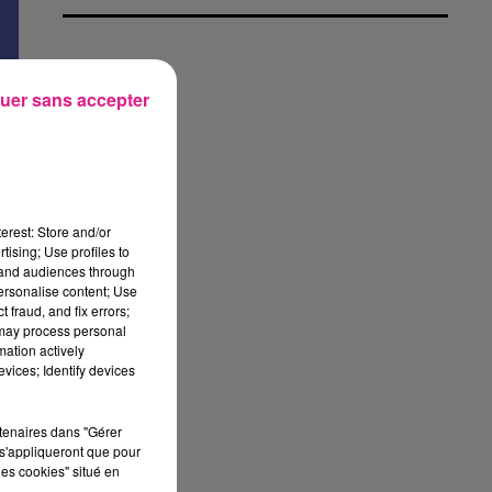
uer sans accepter
r
erest: Store and/or
tising; Use profiles to
e
tand audiences through
personalise content; Use
 fraud, and fix errors;
 may process personal
mation actively
vices; Identify devices
rtenaires dans "Gérer
s'appliqueront que pour
les cookies" situé en