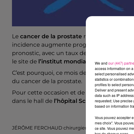
Le
cancer de la prostate
représente 25 % d
incidence augmente progressivement avec l
pronostic, avec un taux de survie à 5 ans 
le site de
l’institut mondial du cancer
.
We and
our (447) partn
access information on a 
C’est pourquoi, ce mois de novembre est d
select personalised ad
statistics or combinatio
du cancer de la prostate.
profiles to select person
Deliver and present adv
Pour cette occasion et de manière un peu p
data such as IP address 
dans le hall de
l’hôpital Schuman
à Metz.
requested; Use precise g
based on information tra
Vous pouvez accepter en 
mes choix". Vous pouvez
JÉRÔME FERCHAUD chirurgien urologue
ce site. Vous pouvez met
bas de chaque page.