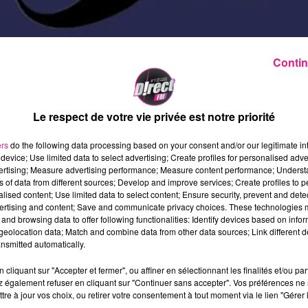
Contin
es cancers masculins. Rare avant 50 ans, son
’âge. C’est un cancer de bon, voire très bon
Le respect de votre vie privée est notre priorité
de plus de 90 % selon des données récupérées su
ers
do the following data processing based on your consent and/or our legitimate int
device; Use limited data to select advertising; Create profiles for personalised adver
evenu synonyme de sensibilisation au
dépistag
vertising; Measure advertising performance; Measure content performance; Unders
ns of data from different sources; Develop and improve services; Create profiles to 
alised content; Use limited data to select content; Ensure security, prevent and detect
ertising and content; Save and communicate privacy choices. These technologies
lus ludique, une prostate géante a été installé
and browsing data to offer following functionalities: Identify devices based on infor
eolocation data; Match and combine data from other data sources; Link different de
nsmitted automatically.
cliquant sur "Accepter et fermer", ou affiner en sélectionnant les finalités et/ou pa
 également refuser en cliquant sur "Continuer sans accepter". Vos préférences ne 
tre à jour vos choix, ou retirer votre consentement à tout moment via le lien "Gérer 