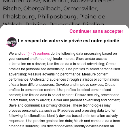
Mouterhouse, Niderhoff, Nousseviller-lès-
Bitche, Obergailbach, Ormersviller,
Phalsbourg, Philippsbourg, Plaine-de-
Walsch, Rahling, Reyersviller, Rimling,
Continuer sans accepter
Rolbing, Roppeviller, Saint-Louis, Saint-Louis-
Le respect de votre vie privée est notre priorité
lès-Bitche, Saint-Quirin, Schorbach,
Schweyen, Siersthal, Soucht, Sturzelbronn,
We and
our (447) partners
do the following data processing based on
Troisfontaines, Turquestein-Blancrupt,
your consent and/or our legitimate interest: Store and/or access
information on a device; Use limited data to select advertising; Create
Vasperviller, Vilsberg, Volmunster, Voyer,
profiles for personalised advertising; Use profiles to select personalised
Waldhouse, Walschbronn, Walscheid.
advertising; Measure advertising performance; Measure content
performance; Understand audiences through statistics or combinations
of data from different sources; Develop and improve services; Create
profiles to personalise content; Use profiles to select personalised
AMÉLIORER LA SÉCURITÉ DES USAGERS PENDANT
content; Use limited data to select content; Ensure security, prevent and
L'HIVER
detect fraud, and fix errors; Deliver and present advertising and content;
Save and communicate privacy choices. These technologies may
process personal data such as IP address and browsing data to offer
following functionalities: Identify devices based on information actively
requested; Use precise geolocation data; Match and combine data from
Pour les
véhicules légers
, utilitaires,
other data sources; Link different devices; Identify devices based on