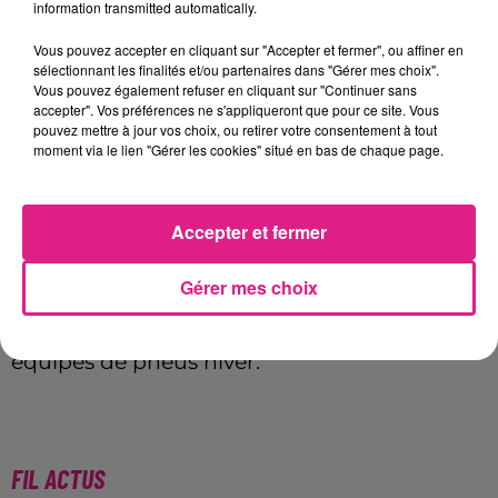
camping-cars, poids-lourds, autobus et
information transmitted automatically.
autocars sans remorque ni semi-remorque :
Vous pouvez accepter en cliquant sur "Accepter et fermer", ou affiner en
détenir des dispositifs antidérapants
sélectionnant les finalités et/ou partenaires dans "Gérer mes choix".
Vous pouvez également refuser en cliquant sur "Continuer sans
amovibles (chaînes ou chaussettes)
accepter". Vos préférences ne s'appliqueront que pour ce site. Vous
permettant d’équiper au moins deux roues
pouvez mettre à jour vos choix, ou retirer votre consentement à tout
moment via le lien "Gérer les cookies" situé en bas de chaque page.
motrices, soit être équipés de quatre pneus
hiver.
Accepter et fermer
En ce qui concerne les
poids lourds
avec
remorque ou semi-remorque : détenir des
Gérer mes choix
chaînes à neige permettant d’équiper au
moins deux roues motrices, même s’ils sont
équipés de pneus hiver.
FIL ACTUS