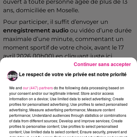
ouvert à toute personne âgée de plus de 13
ans, domiciliée en Moselle.
Pour participer, il suffit d’envoyer un
enregistrement audio
ou vidéo d’une durée
maximale d’une minute, commentant un
moment sportif de votre choix, avant le 17
avril 2026 (10h00) en cliquant juste ici.
Continuer sans accepter
Lors de cette première étape, les
Le respect de votre vie privée est notre priorité
candidatures seront évaluées selon :
La qualité de l’allocution,
We and
our (447) partners
do the following data processing based on
your consent and/or our legitimate interest: Store and/or access
Le tempo et le rythme,
information on a device; Use limited data to select advertising; Create
Le contenu et la pertinence du
profiles for personalised advertising; Use profiles to select personalised
advertising; Measure advertising performance; Measure content
commentaire.
performance; Understand audiences through statistics or combinations
of data from different sources; Develop and improve services; Create
La demie finale aura lieu le samedi 23 mai
profiles to personalise content; Use profiles to select personalised
content; Use limited data to select content; Ensure security, prevent and
dans les locaux de
D!rect FM
, en présence de