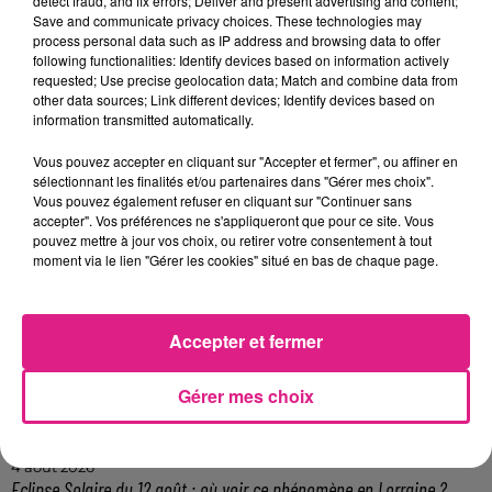
detect fraud, and fix errors; Deliver and present advertising and content;
Patrick Montel
.
Save and communicate privacy choices. These technologies may
process personal data such as IP address and browsing data to offer
following functionalities: Identify devices based on information actively
Patrick Montel au micro de D!RECT FM.
requested; Use precise geolocation data; Match and combine data from
other data sources; Link different devices; Identify devices based on
information transmitted automatically.
Vous pouvez accepter en cliquant sur "Accepter et fermer", ou affiner en
Crédit :
D!RECT FM
sélectionnant les finalités et/ou partenaires dans "Gérer mes choix".
FIL ACTUS
Vous pouvez également refuser en cliquant sur "Continuer sans
accepter". Vos préférences ne s'appliqueront que pour ce site. Vous
pouvez mettre à jour vos choix, ou retirer votre consentement à tout
moment via le lien "Gérer les cookies" situé en bas de chaque page.
12h06
Metz : une distribution de lunette gratuite pour voir l’éclipse
5 août 2026
Casting de Woof : l'Euro-Métropole de Metz part à la recherche de...
Accepter et fermer
4 août 2026
Officiel : Gauthier Hein quitte le FC Metz pour l'OGC Nice
Gérer mes choix
4 août 2026
Officiel : le lac de Madine reporte son feu d’artifice
4 août 2026
Eclipse Solaire du 12 août : où voir ce phénomène en Lorraine ?