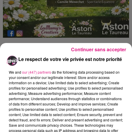
Cet événement se veut familial, festif et
Continuer sans accepter
intergénérationnel, avec pour objectif de
Le respect de votre vie privée est notre priorité
mettre en valeur les artisans locaux, les
animations autour des animaux, ainsi que
We and
our (447) partners
do the following data processing based on
your consent and/or our legitimate interest: Store and/or access
des spectacles et activités accessibles à tous.
information on a device; Use limited data to select advertising; Create
Au programme : des balades à poney ou
profiles for personalised advertising; Use profiles to select personalised
advertising; Measure advertising performance; Measure content
encore des animations avec Aston le
performance; Understand audiences through statistics or combinations
of data from different sources; Develop and improve services; Create
taureau.
profiles to personalise content; Use profiles to select personalised
content; Use limited data to select content; Ensure security, prevent and
detect fraud, and fix errors; Deliver and present advertising and content;
Sabine Rouas : co-organisatrice du marché de
Save and communicate privacy choices. These technologies may
printemps.
process personal data such as IP address and browsing data to offer