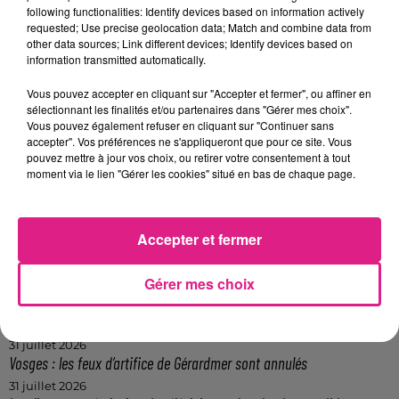
following functionalities: Identify devices based on information actively
requested; Use precise geolocation data; Match and combine data from
other data sources; Link different devices; Identify devices based on
information transmitted automatically.
Crédit :
D!RECT FM
FIL ACTUS
Vous pouvez accepter en cliquant sur "Accepter et fermer", ou affiner en
sélectionnant les finalités et/ou partenaires dans "Gérer mes choix".
Vous pouvez également refuser en cliquant sur "Continuer sans
5 août 2026
accepter". Vos préférences ne s'appliqueront que pour ce site. Vous
Casting de Woof : l'Euro-Métropole de Metz part à la recherche de...
pouvez mettre à jour vos choix, ou retirer votre consentement à tout
moment via le lien "Gérer les cookies" situé en bas de chaque page.
4 août 2026
Officiel : Gauthier Hein quitte le FC Metz pour l'OGC Nice
4 août 2026
Accepter et fermer
Officiel : le lac de Madine reporte son feu d’artifice
4 août 2026
Eclipse Solaire du 12 août : où voir ce phénomène en Lorraine ?
Gérer mes choix
31 juillet 2026
Chalets de Noël solidaires : la ville de Metz lance un appel à...
31 juillet 2026
Vosges : les feux d’artifice de Gérardmer sont annulés
31 juillet 2026