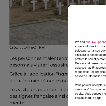
We and
our (447) partn
access information on a 
Crédit :
D!RECT FM
select personalised ad
statistics or combinatio
Les personnes malentendantes, malvoyante
profiles to select person
Deliver and present adv
désormais visiter l’ossuaire de
Douaumont
data such as IP address 
requested; Use precise g
Grâce à l'application "
Handivisites
"
créée pa
based on information tra
de la Première Guerre mondiale propose un
Vous pouvez accepter en 
Les visiteurs pourront donc bénéficier d'
au
mes choix". Vous pouvez
ce site. Vous pouvez met
des signes française ainsi que des livrets
bas de chaque page.
mental.