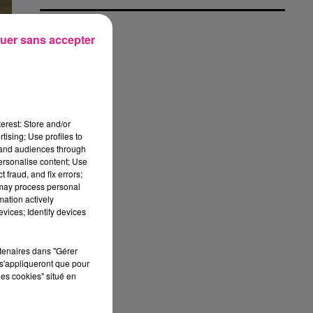
uer sans accepter
erest: Store and/or
tising; Use profiles to
tand audiences through
personalise content; Use
 fraud, and fix errors;
 may process personal
mation actively
vices; Identify devices
rtenaires dans "Gérer
s'appliqueront que pour
les cookies" situé en