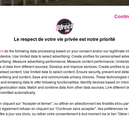
Contin
Le respect de votre vie privée est notre priorité
ers
do the following data processing based on your consent and/or our legitimate int
device; Use limited data to select advertising; Create profiles for personalised adver
vertising; Measure advertising performance; Measure content performance; Unders
ns of data from different sources; Develop and improve services; Create profiles to 
s ou en situation de handicap peuvent
alised content; Use limited data to select content; Ensure security, prevent and detect
ertising and content; Save and communicate privacy choices. These technologies
(Meuse).
and browsing data to offer following functionalities: Identify devices based on infor
eolocation data; Match and combine data from other data sources; Link different de
r l'association "
Accesens
", ce lieu de mémoire
nsmitted automatically.
 parcours totalement inclusif.
cliquant sur "Accepter et fermer", ou affiner en sélectionnant les finalités et/ou pa
diodescriptions, de plusieurs vidéos en langue
 également refuser en cliquant sur "Continuer sans accepter". Vos préférences ne 
tre à jour vos choix, ou retirer votre consentement à tout moment via le lien "Gérer 
 adaptés aux personnes présentant un handicap