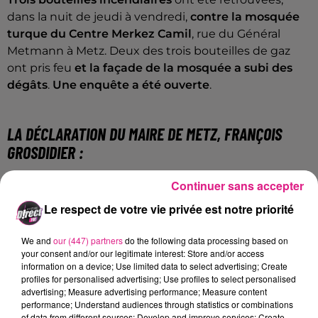
dans la nuit de jeudi à vendredi,
contre la mosquée
turque du Centre Merkez Camil
, rue du Général
Metmann à Metz. Deux des trois bouteilles de gaz
ont pris feu
et la façade de la mosquée a subi des
dégâts
.
Une enquête a été ouverte
.
LA DÉCLARATION DU MAIRE DE METZ, FRANÇOIS
GROSDIDIER :
Continuer sans accepter
«
Je me suis rendu sur place avec les responsables
Le respect de votre vie privée est notre priorité
de l’association pour leur exprimer ma solidarité. Je
condamne avec la plus grande fermeté cet acte
We and
our (447) partners
do the following data processing based on
your consent and/or our legitimate interest: Store and/or access
d’islamophobie. Je la regrette infiniment dans une
information on a device; Use limited data to select advertising; Create
ville qui a toujours été, dans son histoire, une ville de
profiles for personalised advertising; Use profiles to select personalised
tolérance religieuse et dans laquelle vit aujourd’hui
advertising; Measure advertising performance; Measure content
performance; Understand audiences through statistics or combinations
le dialogue inter-religieux.
»
of data from different sources; Develop and improve services; Create