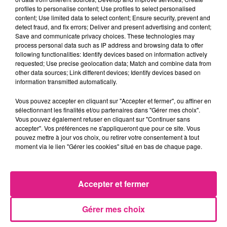
profiles to personalise content; Use profiles to select personalised
content; Use limited data to select content; Ensure security, prevent and
detect fraud, and fix errors; Deliver and present advertising and content;
«
J’espère que les auteurs seront identifiés et
Save and communicate privacy choices. These technologies may
sévèrement sanctionnés. J’appelle tous les citoyens,
process personal data such as IP address and browsing data to offer
qu’ils aient des convictions religieuses ou non, à
following functionalities: Identify devices based on information actively
requested; Use precise geolocation data; Match and combine data from
condamner cet acte et à se rassembler pour
other data sources; Link different devices; Identify devices based on
exprimer leur solidarité avec nos compatriotes
information transmitted automatically.
agressés et à défendre la tolérance, la liberté de
croyance et de culte ainsi que la concorde
Vous pouvez accepter en cliquant sur "Accepter et fermer", ou affiner en
sélectionnant les finalités et/ou partenaires dans "Gérer mes choix".
républicaine, demain à 12h place d’armes à Metz
. »
Vous pouvez également refuser en cliquant sur "Continuer sans
accepter". Vos préférences ne s'appliqueront que pour ce site. Vous
pouvez mettre à jour vos choix, ou retirer votre consentement à tout
FIL ACTUS
moment via le lien "Gérer les cookies" situé en bas de chaque page.
7 août 2026
Accepter et fermer
Lorraine : une journée pas comme les autres au Parc animalier de...
6 août 2026
Metz : une distribution de lunette gratuite pour voir l’éclipse
Gérer mes choix
5 août 2026