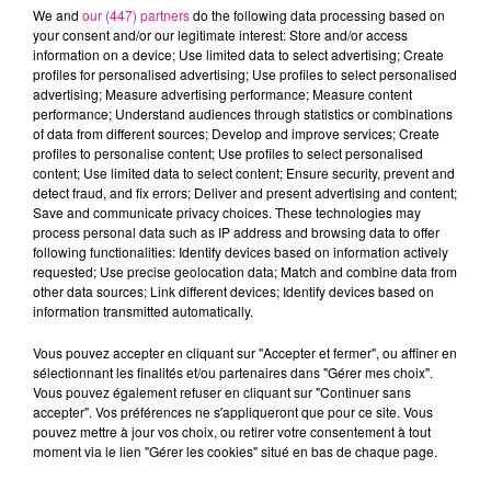
venu du maire de Metz,
François Grosdidier
: "
Nous
We and
our (447) partners
do the following data processing based on
acceuillerons aussi les Ukrainiens qui fuient
your consent and/or our legitimate interest: Store and/or access
information on a device; Use limited data to select advertising; Create
l'invasion et l'annexion russes.
"
profiles for personalised advertising; Use profiles to select personalised
FIL ACTUS
advertising; Measure advertising performance; Measure content
performance; Understand audiences through statistics or combinations
of data from different sources; Develop and improve services; Create
profiles to personalise content; Use profiles to select personalised
7 août 2026
content; Use limited data to select content; Ensure security, prevent and
Lorraine : une journée pas comme les autres au Parc animalier de...
detect fraud, and fix errors; Deliver and present advertising and content;
6 août 2026
Save and communicate privacy choices. These technologies may
Metz : une distribution de lunette gratuite pour voir l’éclipse
process personal data such as IP address and browsing data to offer
following functionalities: Identify devices based on information actively
5 août 2026
requested; Use precise geolocation data; Match and combine data from
Casting de Woof : l'Euro-Métropole de Metz part à la recherche de...
other data sources; Link different devices; Identify devices based on
4 août 2026
information transmitted automatically.
Officiel : Gauthier Hein quitte le FC Metz pour l'OGC Nice
Vous pouvez accepter en cliquant sur "Accepter et fermer", ou affiner en
4 août 2026
sélectionnant les finalités et/ou partenaires dans "Gérer mes choix".
Officiel : le lac de Madine reporte son feu d’artifice
Vous pouvez également refuser en cliquant sur "Continuer sans
4 août 2026
accepter". Vos préférences ne s'appliqueront que pour ce site. Vous
Eclipse Solaire du 12 août : où voir ce phénomène en Lorraine ?
pouvez mettre à jour vos choix, ou retirer votre consentement à tout
moment via le lien "Gérer les cookies" situé en bas de chaque page.
31 juillet 2026
Chalets de Noël solidaires : la ville de Metz lance un appel à...