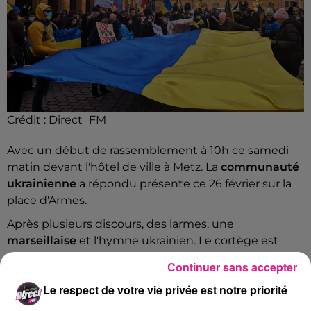
Crédit :
Direct_FM
Avec un début de rassemblement à 10h ce samedi
matin devant l'hôtel de ville à Metz. La
communauté
ukrainienne
a répondu présente ce 26 février sur la
place d'Armes.
Après plusieurs discours, des larmes, une
marseillaise
et l'hymne ukrainien. Le cortège est
parti en direction du centre-ville pour attirer au final
Continuer sans accepter
près de 500 personnes.
Le respect de votre vie privée est notre priorité
L'un des messages forts de ce rassemblement est