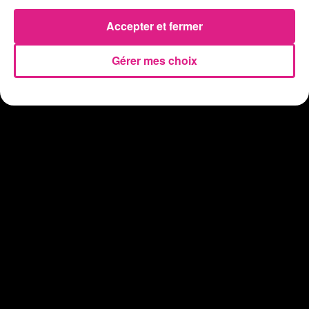
31 juillet 2026
Vosges : les feux d’artifice de Gérardmer sont annulés
Accepter et fermer
Gérer mes choix