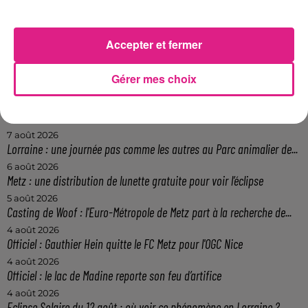
https://www.tourisme-
metz.com/fr/actualites/actualites/amour-et-
Accepter et fermer
decouvertes-metz-celebre-la-saint-valentin
ou par téléphone au 03 87 39 00 00.
Gérer mes choix
FIL ACTUS
7 août 2026
Lorraine : une journée pas comme les autres au Parc animalier de...
6 août 2026
Metz : une distribution de lunette gratuite pour voir l’éclipse
5 août 2026
Casting de Woof : l'Euro-Métropole de Metz part à la recherche de...
4 août 2026
Officiel : Gauthier Hein quitte le FC Metz pour l'OGC Nice
4 août 2026
Officiel : le lac de Madine reporte son feu d’artifice
4 août 2026
Eclipse Solaire du 12 août : où voir ce phénomène en Lorraine ?