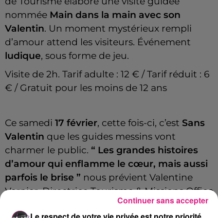
de Tourisme élabore une visite guidée
nommée
Main dans la main avec son
Valentin
. Un moment mystérieux rempli
d’amour attend les visiteurs. Événement
ludique
, sous forme de jeu.
Visite de 2h. Tarif adulte : 12 € / Tarif réduit : 6
€ / Gratuit pour les moins de 12 ans
Ce samedi
17 février
, cette fois-ci, c’est
Sans
Valentin
que les guides messins vont
charmer le public.
“ Les grandes histoires
d’amour qui enflamme le cœur, mais aussi
parfois le brise ”
nous prévient Valentine
Vernier, Directrice Tourisme & Missions Office
Continuer sans accepter
de Tourisme chez Agence Inspire Metz. En
Le respect de votre vie privée est notre priorité