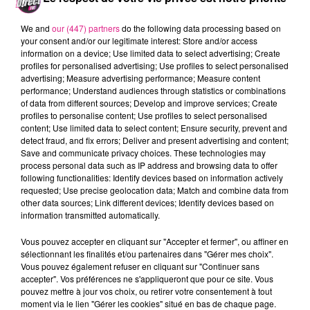
passant des histoires célèbres de Brunehilde,
Charlemagne
, mais encore
Louis XV
et
We and
our (447) partners
do the following data processing based on
Jeanne des Armoises, c'est en plein cœur de
your consent and/or our legitimate interest: Store and/or access
information on a device; Use limited data to select advertising; Create
la ville que les spectateurs seront
profiles for personalised advertising; Use profiles to select personalised
transportés.
advertising; Measure advertising performance; Measure content
performance; Understand audiences through statistics or combinations
Visite d’1h30. Tarif adulte : 10 € / Tarif réduit :
of data from different sources; Develop and improve services; Create
profiles to personalise content; Use profiles to select personalised
5 € / Gratuit pour les moins de 12 ans
content; Use limited data to select content; Ensure security, prevent and
detect fraud, and fix errors; Deliver and present advertising and content;
Save and communicate privacy choices. These technologies may
Valentine Vernier, Directrice Tourisme & Missions
process personal data such as IP address and browsing data to offer
following functionalities: Identify devices based on information actively
Office de Tourisme chez Agence Inspire Metz :
requested; Use precise geolocation data; Match and combine data from
other data sources; Link different devices; Identify devices based on
information transmitted automatically.
Crédit :
D!RECT FM
Vous pouvez accepter en cliquant sur "Accepter et fermer", ou affiner en
sélectionnant les finalités et/ou partenaires dans "Gérer mes choix".
Vous pouvez également refuser en cliquant sur "Continuer sans
accepter". Vos préférences ne s'appliqueront que pour ce site. Vous
Les inscriptions sont obligatoires et sont à
pouvez mettre à jour vos choix, ou retirer votre consentement à tout
retrouver sur le site de l’Office de Tourisme :
moment via le lien "Gérer les cookies" situé en bas de chaque page.