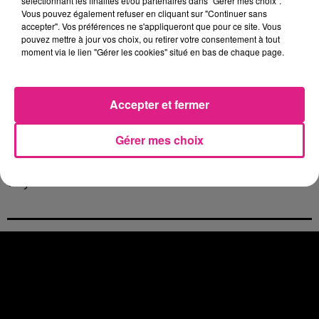
sélectionnant les finalités et/ou partenaires dans "Gérer mes choix".
5 août 2026
Vous pouvez également refuser en cliquant sur "Continuer sans
Casting de Woof : l'Euro-Métropole de Metz part à la recherche de...
accepter". Vos préférences ne s'appliqueront que pour ce site. Vous
4 août 2026
pouvez mettre à jour vos choix, ou retirer votre consentement à tout
Officiel : Gauthier Hein quitte le FC Metz pour l'OGC Nice
moment via le lien "Gérer les cookies" situé en bas de chaque page.
4 août 2026
Officiel : le lac de Madine reporte son feu d’artifice
4 août 2026
Accepter et fermer
Eclipse Solaire du 12 août : où voir ce phénomène en Lorraine ?
31 juillet 2026
Gérer mes choix
Chalets de Noël solidaires : la ville de Metz lance un appel à...
31 juillet 2026
Vosges : les feux d’artifice de Gérardmer sont annulés