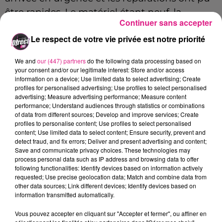
être rapides. Le matériel étant neuf, la
Continuer sans accepter
garantie couvre le coût de l’incident.
Le respect de votre vie privée est notre priorité
La liaison fluviale d’une durée de cinq
minutes est accessible
jusqu'au 31 août
aux
We and
our (447) partners
do the following data processing based on
your consent and/or our legitimate interest: Store and/or access
horaires ci-dessous :
information on a device; Use limited data to select advertising; Create
profiles for personalised advertising; Use profiles to select personalised
Mardi à vendredi :
de 11h à 14h et de 16 à
advertising; Measure advertising performance; Measure content
18h
performance; Understand audiences through statistics or combinations
of data from different sources; Develop and improve services; Create
Samedi à dimanche :
de 10h30 à 14h et
profiles to personalise content; Use profiles to select personalised
de 15h à 18h30
content; Use limited data to select content; Ensure security, prevent and
detect fraud, and fix errors; Deliver and present advertising and content;
FIL ACTUS
Save and communicate privacy choices. These technologies may
process personal data such as IP address and browsing data to offer
following functionalities: Identify devices based on information actively
requested; Use precise geolocation data; Match and combine data from
7 août 2026
other data sources; Link different devices; Identify devices based on
Lorraine : une journée pas comme les autres au Parc animalier de...
information transmitted automatically.
6 août 2026
Metz : une distribution de lunette gratuite pour voir l’éclipse
Vous pouvez accepter en cliquant sur "Accepter et fermer", ou affiner en