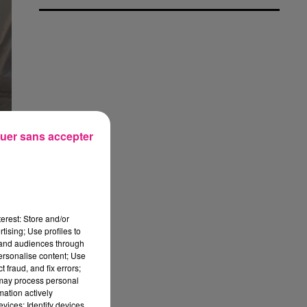
uer sans accepter
erest: Store and/or
tising; Use profiles to
tand audiences through
personalise content; Use
 fraud, and fix errors;
 may process personal
mation actively
vices; Identify devices