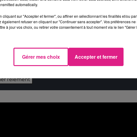
nsmitted automatically.
actère. Une sorcière, se méprenant sur leurs
femme de 90 ans ».
cliquant sur "Accepter et fermer", ou affiner en sélectionnant les finalités et/ou pa
 également refuser en cliquant sur "Continuer sans accepter". Vos préférences ne 
n totalement
gratuite
. Attention tout de même,
tre à jour vos choix, ou retirer votre consentement à tout moment via le lien "Gérer 
Gérer mes choix
Accepter et fermer
 du dépôt de cookies que vous avez exprimé. Si vous
 votre accord en cliquant sur le bouton ci-dessous.
her l'élément