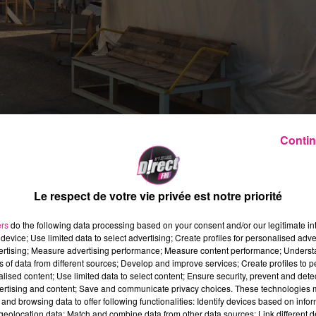
Contin
Le respect de votre vie privée est notre priorité
us proche de son terme. Les séances de cinéma
 également. Ainsi la dernière séance est
ers
do the following data processing based on your consent and/or our legitimate int
device; Use limited data to select advertising; Create profiles for personalised adver
ida
.
vertising; Measure advertising performance; Measure content performance; Unders
ns of data from different sources; Develop and improve services; Create profiles to 
d’animation «
Le Château ambulant
» de Hayao
alised content; Use limited data to select content; Ensure security, prevent and detect
rpheline de 18 ans qui travaille dur dans la
ertising and content; Save and communicate privacy choices. These technologies
and browsing data to offer following functionalities: Identify devices based on infor
ère. Un jour, en ville, elle croise Hauru, un
eolocation data; Match and combine data from other data sources; Link different de