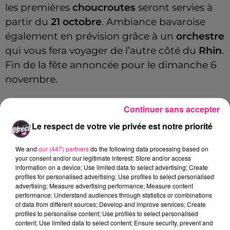
les premières
choucroutes
seront servies à
partir du
21 octobre
. Ambiance bavaroise
également en prévision grâce à un
orchestre
qui vous fera voyager de l’autre côté du
Rhin
.
Fin de la fête annoncée pour le dimanche 6
novembre.
Continuer sans accepter
Cet élément est masqué compte-tenu du refus
Le respect de votre vie privée est notre priorité
du dépôt de cookies que vous avez exprimé. Si
vous souhaitez l'afficher, merci de nous donner
We and
our (447) partners
do the following data processing based on
votre accord en cliquant sur le bouton ci-
your consent and/or our legitimate interest: Store and/or access
information on a device; Use limited data to select advertising; Create
dessous.
profiles for personalised advertising; Use profiles to select personalised
advertising; Measure advertising performance; Measure content
Afficher l'élément
performance; Understand audiences through statistics or combinations
of data from different sources; Develop and improve services; Create
profiles to personalise content; Use profiles to select personalised
content; Use limited data to select content; Ensure security, prevent and
Info Pratique :