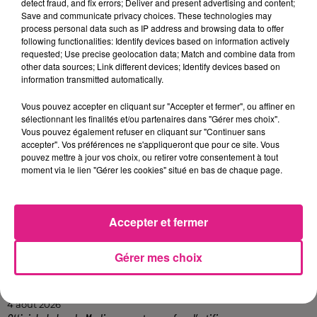
detect fraud, and fix errors; Deliver and present advertising and content;
Save and communicate privacy choices. These technologies may
Les horaires : de 11h30 à minuit en semaine
process personal data such as IP address and browsing data to offer
following functionalities: Identify devices based on information actively
et jusqu’à 1h du matin les vendredis et les
requested; Use precise geolocation data; Match and combine data from
samedis.
other data sources; Link different devices; Identify devices based on
information transmitted automatically.
Pour faire une réservation, appelez le
07 60
Vous pouvez accepter en cliquant sur "Accepter et fermer", ou affiner en
04 16 91
.
sélectionnant les finalités et/ou partenaires dans "Gérer mes choix".
Vous pouvez également refuser en cliquant sur "Continuer sans
FIL ACTUS
accepter". Vos préférences ne s'appliqueront que pour ce site. Vous
pouvez mettre à jour vos choix, ou retirer votre consentement à tout
moment via le lien "Gérer les cookies" situé en bas de chaque page.
7 août 2026
Lorraine : une journée pas comme les autres au Parc animalier de...
6 août 2026
Metz : une distribution de lunette gratuite pour voir l’éclipse
Accepter et fermer
5 août 2026
Casting de Woof : l'Euro-Métropole de Metz part à la recherche de...
Gérer mes choix
4 août 2026
Officiel : Gauthier Hein quitte le FC Metz pour l'OGC Nice
4 août 2026