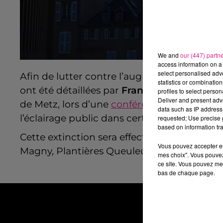
We and
our (447) partn
access information on a 
select personalised ad
Afin de lutter contre l’augmentation des p
statistics or combinatio
ont été détaillées par
François GROSDIDIE
profiles to select person
Deliver and present adv
de Metz, lors d’une
conférence de presse l
data such as IP address 
l’éclairage public dans certains quartiers
en
requested; Use precise g
based on information tra
Cette extinction sera effective dès minuit 
Vous pouvez accepter en 
Magny, Plantières Queuleu et Devant-les-P
mes choix". Vous pouvez
ce site. Vous pouvez met
bas de chaque page.