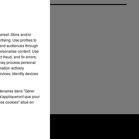
erest: Store and/or
tising; Use profiles to
tand audiences through
personalise content; Use
le
 fraud, and fix errors;
 may process personal
de
mation actively
vices; Identify devices
rtenaires dans "Gérer
s'appliqueront que pour
les cookies" situé en