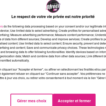
Le respect de votre vie privée est notre priorité
ers
do the following data processing based on your consent and/or our legitimate int
device; Use limited data to select advertising; Create profiles for personalised adver
vertising; Measure advertising performance; Measure content performance; Unders
rix de l’énergie, un certain nombre de mesures
ns of data from different sources; Develop and improve services; Create profiles to 
R
, Maire de Metz et Président de l’Eurométropo
alised content; Use limited data to select content; Ensure security, prevent and detect
ertising and content; Save and communicate privacy choices. These technologies
e 27 septembre
dernier. Parmi elles, l’extinction 
and browsing data to offer following functionalities: Identify devices based on infor
tre 0h et 5h
.
eolocation data; Match and combine data from other data sources; Link different de
nsmitted automatically.
ce
mardi 12 octobre
, au sein des quartiers de
cliquant sur "Accepter et fermer", ou affiner en sélectionnant les finalités et/ou pa
onts.
 également refuser en cliquant sur "Continuer sans accepter". Vos préférences ne 
tre à jour vos choix, ou retirer votre consentement à tout moment via le lien "Gérer 
Gérer mes choix
Accepter et fermer