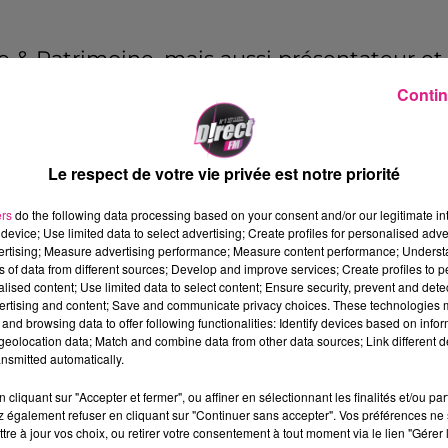
ire & Patrimoine, mais aussi présentateur et
OSL
au micro de
Direct FM
.
Le journaliste,
Contin
 la moselle ont développé cette conniven
a laissé sur la ville de Metz.
Le respect de votre vie privée est notre priorité
ers
do the following data processing based on your consent and/or our legitimate int
device; Use limited data to select advertising; Create profiles for personalised adver
lace du
22 au 29 janvier
par la ville de
Me
vertising; Measure advertising performance; Measure content performance; Unders
s de cinéma : Festival de courts-métrages
ns of data from different sources; Develop and improve services; Create profiles to 
alised content; Use limited data to select content; Ensure security, prevent and detect
 19h30 au cinéma le KLUB. Tarif réduit : 3€
ertising and content; Save and communicate privacy choices. These technologies
and browsing data to offer following functionalities: Identify devices based on infor
« Metz en Musik »
Samedi 28 janvier
de 19h
eolocation data; Match and combine data from other data sources; Link different de
Marché du terroir :
Dimanche 29 janvier
d
nsmitted automatically.
rée libre.
Ces rendez-vous sont destinés
cliquant sur "Accepter et fermer", ou affiner en sélectionnant les finalités et/ou pa
 également refuser en cliquant sur "Continuer sans accepter". Vos préférences ne 
acé sous le thème de la fraternité et de 
tre à jour vos choix, ou retirer votre consentement à tout moment via le lien "Gérer 