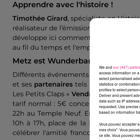
Apprendre avec l'histoire !
Timothée Girard
, spécialiste en Histo
réalisateur de l’émission Destination
M
développe ici comment l'Allemagne et
au fil du temps et l'empreinte que cela 
Metz est Wunderbar !
We and
our (447) partn
access information on a 
Différents événements sont mis en p
select personalised ad
et ses
partenaires
tels que des séance
statistics or combinatio
profiles to select person
Les Petits Claps »
Vendredi 27 janvier
à
Deliver and present adv
data such as IP address 
tarif normal : 5€ concerts : Festival 
requested; Use precise g
22h au Temple Neuf. Entrée gratuite. 
based on information tra
10h à 17h, place de la République. Ent
Vous pouvez accepter en 
mes choix". Vous pouvez
célébrer l'amitié franco allemande pl
ce site. Vous pouvez met