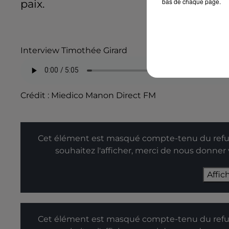
bas de chaque page.
paix.
Interview Timothée Girard
Crédit :
Miedico Manon Direct FM
Cet élément est masqué compte-tenu du refus
souhaitez l'afficher, merci de nous donner
Affic
Cet élément est masqué compte-tenu du refus