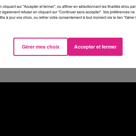
cliquant sur "Accepter et fermer", ou affiner en sélectionnant les finalités et/ou pa
 l'origine du sinistre. Une intervention qui
 également refuser en cliquant sur "Continuer sans accepter". Vos préférences ne 
tre à jour vos choix, ou retirer votre consentement à tout moment via le lien "Gérer 
teur.
ésormais sur place. La rue Lafayette est
s de l'intervention.
Gérer mes choix
Accepter et fermer
1h
. Aucun blessé n'est à déplorer.
ennent.