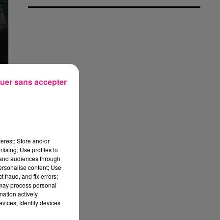
uer sans accepter
erest: Store and/or
tising; Use profiles to
tand audiences through
personalise content; Use
 fraud, and fix errors;
 may process personal
mation actively
vices; Identify devices
e