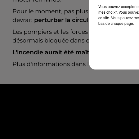
Vous pouvez accepter en 
Pour le moment, pas plus d'informations sur
mes choix". Vous pouvez
ce site. Vous pouvez met
devrait
perturber la circulation
dans ce sec
bas de chaque page.
Les pompiers et les forces de l'ordre sont d
désormais bloquée dans ce secteur, le temp
L'incendie aurait été maîtrisé peu après 1
Plus d'informations dans les heures qui vi