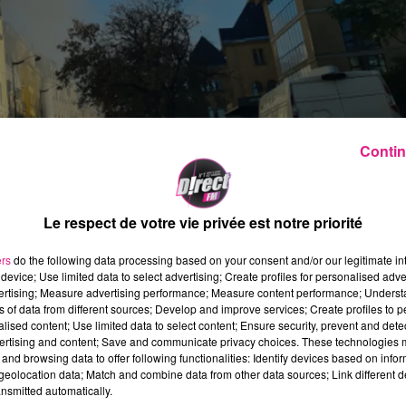
Contin
Le respect de votre vie privée est notre priorité
ers
do the following data processing based on your consent and/or our legitimate int
device; Use limited data to select advertising; Create profiles for personalised adver
vertising; Measure advertising performance; Measure content performance; Unders
ns of data from different sources; Develop and improve services; Create profiles to 
alised content; Use limited data to select content; Ensure security, prevent and detect
ertising and content; Save and communicate privacy choices. These technologies
and browsing data to offer following functionalities: Identify devices based on infor
eolocation data; Match and combine data from other data sources; Link different de
matin vers 9h à
Metz
, rue Lafayette, au niveau d
nsmitted automatically.