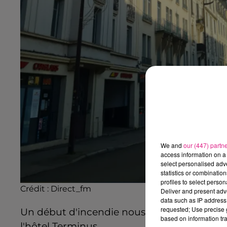
We and
our (447) partn
access information on a 
select personalised ad
statistics or combinatio
profiles to select person
Crédit :
Direct_fm
Deliver and present adv
data such as IP address 
requested; Use precise g
Un début d'incendie nous a été signalé ce 
based on information tra
l'hôtel Terminus.