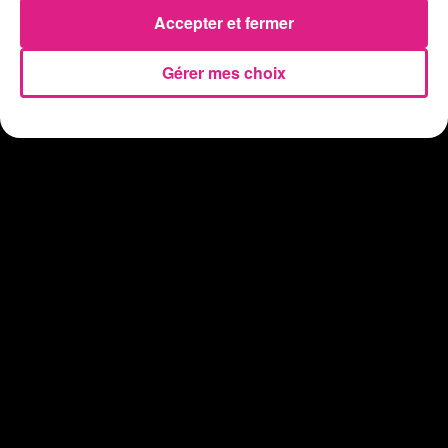
Vosges : les feux d’artifice de Gérardmer sont annulés
Accepter et fermer
Gérer mes choix