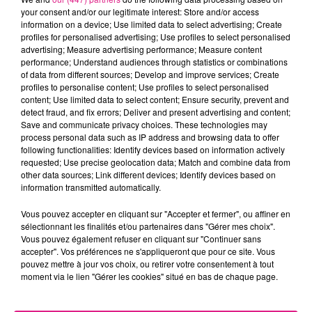
your consent and/or our legitimate interest: Store and/or access
l'après-midi.
information on a device; Use limited data to select advertising; Create
FIL ACTUS
profiles for personalised advertising; Use profiles to select personalised
advertising; Measure advertising performance; Measure content
performance; Understand audiences through statistics or combinations
of data from different sources; Develop and improve services; Create
7 août 2026
profiles to personalise content; Use profiles to select personalised
Lorraine : une journée pas comme les autres au Parc animalier de...
content; Use limited data to select content; Ensure security, prevent and
6 août 2026
detect fraud, and fix errors; Deliver and present advertising and content;
Metz : une distribution de lunette gratuite pour voir l’éclipse
Save and communicate privacy choices. These technologies may
process personal data such as IP address and browsing data to offer
5 août 2026
following functionalities: Identify devices based on information actively
Casting de Woof : l'Euro-Métropole de Metz part à la recherche de...
requested; Use precise geolocation data; Match and combine data from
other data sources; Link different devices; Identify devices based on
4 août 2026
Officiel : Gauthier Hein quitte le FC Metz pour l'OGC Nice
information transmitted automatically.
4 août 2026
Vous pouvez accepter en cliquant sur "Accepter et fermer", ou affiner en
Officiel : le lac de Madine reporte son feu d’artifice
sélectionnant les finalités et/ou partenaires dans "Gérer mes choix".
Vous pouvez également refuser en cliquant sur "Continuer sans
4 août 2026
Eclipse Solaire du 12 août : où voir ce phénomène en Lorraine ?
accepter". Vos préférences ne s'appliqueront que pour ce site. Vous
pouvez mettre à jour vos choix, ou retirer votre consentement à tout
31 juillet 2026
moment via le lien "Gérer les cookies" situé en bas de chaque page.
Chalets de Noël solidaires : la ville de Metz lance un appel à...
31 juillet 2026