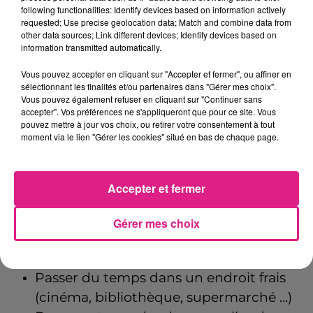
following functionalities: Identify devices based on information actively
En-tout-cas, le
ministère de la Santé et de la
requested; Use precise geolocation data; Match and combine data from
Prévention
tient à préciser les gestes
other data sources; Link different devices; Identify devices based on
information transmitted automatically.
essentiels en vue de la vague de chaleur de
ce week-end.
Il est recommandé de :
Vous pouvez accepter en cliquant sur "Accepter et fermer", ou affiner en
sélectionnant les finalités et/ou partenaires dans "Gérer mes choix".
Vous pouvez également refuser en cliquant sur "Continuer sans
Boire régulièrement de l’eau
accepter". Vos préférences ne s'appliqueront que pour ce site. Vous
Mouiller son corps et se ventiler
pouvez mettre à jour vos choix, ou retirer votre consentement à tout
moment via le lien "Gérer les cookies" situé en bas de chaque page.
Manger en quantité suffisante
Éviter les efforts physiques
Ne pas boire d’alcool
Accepter et fermer
Maintenir son habitation au frais en
fermant les volets le jour et en aérant la
Gérer mes choix
nuit si les températures sont redevenues
inférieures à celles de la journée
Passer du temps dans un endroit frais
(cinéma, bibliothèque, supermarché …)