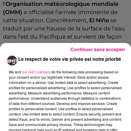
l'
Organisation météorologique mondiale
(OMM)
a officialisé l’arrivée imminente de
cette situation. Concrètement,
El Niño
se
traduit par une hausse de la surface de l'eau
dans l'est du Pacifique et survient de façon
cyclique pendant une période indéfinie. Il est
Continuer sans accepter
généralement associé à une hausse des
Le respect de votre vie privée est notre priorité
températures mondiales et provoque des
catastrophes climatiques, en particulier des
We and
our (447) partners
do the following data processing based on
vagues de sécheresse et des précipitations
your consent and/or our legitimate interest: Store and/or access
information on a device; Use limited data to select advertising; Create
supérieures à la normale que l’on va pouvoir
profiles for personalised advertising; Use profiles to select personalised
advertising; Measure advertising performance; Measure content
connaître possiblement bientôt en
Lorraine
.
performance; Understand audiences through statistics or combinations
Dernier fait en date de cette action
of data from different sources; Develop and improve services; Create
profiles to personalise content; Use profiles to select personalised
météorologique, avec
17,17°C
enregistrés, la
content; Use limited data to select content; Ensure security, prevent and
journée de mardi a été la plus chaude
detect fraud, and fix errors; Deliver and present advertising and content;
Save and communicate privacy choices. These technologies may
mesurée au niveau mondial.
process personal data such as IP address and browsing data to offer