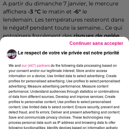
A
partir du dimanche 7 janvier, le mercure
affichera
-3 °C
le matin et
-6°
le
lendemain.
Les températures resteront dans
le négatif pendant toute la semaine…
Ce qui
entraînera forcément des
risques de gelée
.
Continuer sans accepter
Mais il est encore trop tôt pour parler de
"vague de froid"?
Le respect de votre vie privée est notre priorité
Quelques flocons pourront aussi tomber sur
We and
our (447) partners
do the following data processing based on
les massifs lorrains dès ce week-end.
your consent and/or our legitimate interest: Store and/or access
information on a device; Use limited data to select advertising; Create
profiles for personalised advertising; Use profiles to select personalised
advertising; Measure advertising performance; Measure content
performance; Understand audiences through statistics or combinations
Cet élément est masqué compte-tenu du refus
of data from different sources; Develop and improve services; Create
du dépôt de cookies que vous avez exprimé. Si
profiles to personalise content; Use profiles to select personalised
vous souhaitez l'afficher, merci de nous donner
content; Use limited data to select content; Ensure security, prevent and
detect fraud, and fix errors; Deliver and present advertising and content;
votre accord en cliquant sur le bouton ci-
Save and communicate privacy choices. These technologies may
dessous.
process personal data such as IP address and browsing data to offer
following functionalities: Identify devices based on information actively