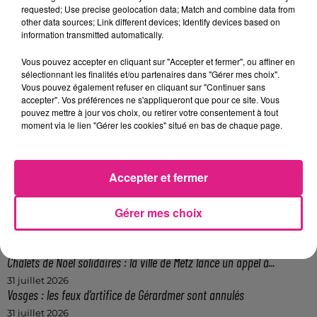
requested; Use precise geolocation data; Match and combine data from
Afficher l'élément
other data sources; Link different devices; Identify devices based on
information transmitted automatically.
FIL ACTUS
Vous pouvez accepter en cliquant sur "Accepter et fermer", ou affiner en
sélectionnant les finalités et/ou partenaires dans "Gérer mes choix".
6 août 2026
Vous pouvez également refuser en cliquant sur "Continuer sans
Metz : une distribution de lunette gratuite pour voir l’éclipse
accepter". Vos préférences ne s'appliqueront que pour ce site. Vous
pouvez mettre à jour vos choix, ou retirer votre consentement à tout
5 août 2026
moment via le lien "Gérer les cookies" situé en bas de chaque page.
Casting de Woof : l'Euro-Métropole de Metz part à la recherche de...
4 août 2026
Officiel : Gauthier Hein quitte le FC Metz pour l'OGC Nice
Accepter et fermer
4 août 2026
Officiel : le lac de Madine reporte son feu d’artifice
Gérer mes choix
4 août 2026
Eclipse Solaire du 12 août : où voir ce phénomène en Lorraine ?
31 juillet 2026
Chalets de Noël solidaires : la ville de Metz lance un appel à...
31 juillet 2026
Vosges : les feux d’artifice de Gérardmer sont annulés
31 juillet 2026