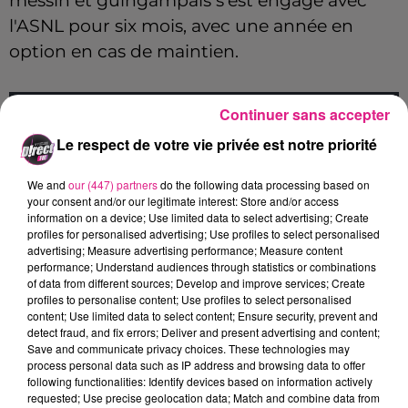
messin et guingampais s'est engagé avec
l'ASNL pour six mois, avec une année en
option en cas de maintien.
Continuer sans accepter
Cet élément est masqué compte-tenu du refus
Le respect de votre vie privée est notre priorité
du dépôt de cookies que vous avez exprimé. Si
vous souhaitez l'afficher, merci de nous donner
We and
our (447) partners
do the following data processing based on
votre accord en cliquant sur le bouton ci-
your consent and/or our legitimate interest: Store and/or access
dessous.
information on a device; Use limited data to select advertising; Create
profiles for personalised advertising; Use profiles to select personalised
advertising; Measure advertising performance; Measure content
Afficher l'élément
performance; Understand audiences through statistics or combinations
of data from different sources; Develop and improve services; Create
profiles to personalise content; Use profiles to select personalised
L'attaquant aura pour mission d'apporter
content; Use limited data to select content; Ensure security, prevent and
detect fraud, and fix errors; Deliver and present advertising and content;
son expérience au club au chardon. En
Ligue
Save and communicate privacy choices. These technologies may
2
, Yen Ngbakoto c'est plus de 200 matchs et
process personal data such as IP address and browsing data to offer
following functionalities: Identify devices based on information actively
une cinquantaine de buts au compteur.
requested; Use precise geolocation data; Match and combine data from