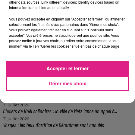
other data sources; Link different devices; Identify devices based on
FIL ACTUS
information transmitted automatically.
Vous pouvez accepter en cliquant sur "Accepter et fermer", ou affiner en
9h19
sélectionnant les finalités et/ou partenaires dans "Gérer mes choix".
Lorraine : une journée pas comme les autres au Parc animalier de...
Vous pouvez également refuser en cliquant sur "Continuer sans
accepter". Vos préférences ne s'appliqueront que pour ce site. Vous
6 août 2026
pouvez mettre à jour vos choix, ou retirer votre consentement à tout
Metz : une distribution de lunette gratuite pour voir l’éclipse
moment via le lien "Gérer les cookies" situé en bas de chaque page.
5 août 2026
Casting de Woof : l'Euro-Métropole de Metz part à la recherche de...
4 août 2026
Accepter et fermer
Officiel : Gauthier Hein quitte le FC Metz pour l'OGC Nice
4 août 2026
Gérer mes choix
Officiel : le lac de Madine reporte son feu d’artifice
4 août 2026
Eclipse Solaire du 12 août : où voir ce phénomène en Lorraine ?
31 juillet 2026
Chalets de Noël solidaires : la ville de Metz lance un appel à...
31 juillet 2026
Vosges : les feux d’artifice de Gérardmer sont annulés