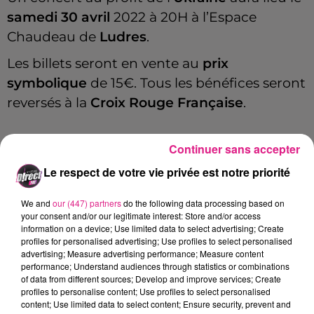
samedi 30 avril
2022 à 20H à l’Espace
Chaudeau de
Ludres
.
Les billets seront en vente au
prix
symbolique
de 15€. Tous les bénéfices seront
reversés à la
Croix Rouge Française
.
Continuer sans accepter
Au programme de la soirée, nous
Le respect de votre vie privée est notre priorité
retrouverons le groupe
Phoenix 66
« les
disciples de Johnny » qui interprétera leur
We and
our (447) partners
do the following data processing based on
nouveau spectacle "Voyage au pays des
your consent and/or our legitimate interest: Store and/or access
information on a device; Use limited data to select advertising; Create
vivants". Une promesse simple : de l’humilité,
profiles for personalised advertising; Use profiles to select personalised
une voix, un charisme et l'énergie d'un vrai
advertising; Measure advertising performance; Measure content
performance; Understand audiences through statistics or combinations
groupe.
of data from different sources; Develop and improve services; Create
profiles to personalise content; Use profiles to select personalised
En première partie deux jeunes artistes
content; Use limited data to select content; Ensure security, prevent and