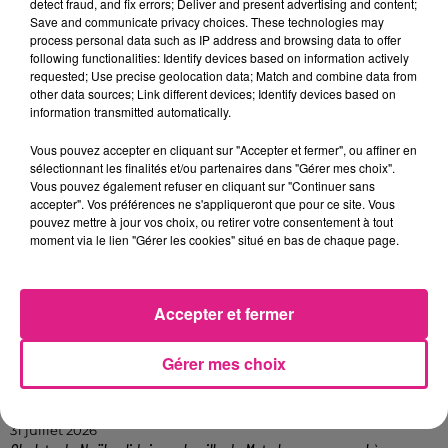
nancéiens de talent,
Def & Rita
, viendront
detect fraud, and fix errors; Deliver and present advertising and content;
Save and communicate privacy choices. These technologies may
chanter leurs nouvelles compositions.
process personal data such as IP address and browsing data to offer
following functionalities: Identify devices based on information actively
Le lien pour la billeterie en cliquant juste ici :
requested; Use precise geolocation data; Match and combine data from
other data sources; Link different devices; Identify devices based on
https://www.label-ln.fr/spectacle,559,concert-
information transmitted automatically.
solidarite-ukraine-au-profit-de-la-croix-
Vous pouvez accepter en cliquant sur "Accepter et fermer", ou affiner en
rouge-avec-phoenix-66-et-def-rita.html
sélectionnant les finalités et/ou partenaires dans "Gérer mes choix".
Vous pouvez également refuser en cliquant sur "Continuer sans
FIL ACTUS
accepter". Vos préférences ne s'appliqueront que pour ce site. Vous
pouvez mettre à jour vos choix, ou retirer votre consentement à tout
moment via le lien "Gérer les cookies" situé en bas de chaque page.
5 août 2026
Casting de Woof : l'Euro-Métropole de Metz part à la recherche de...
4 août 2026
Officiel : Gauthier Hein quitte le FC Metz pour l'OGC Nice
Accepter et fermer
4 août 2026
Officiel : le lac de Madine reporte son feu d’artifice
Gérer mes choix
4 août 2026
Eclipse Solaire du 12 août : où voir ce phénomène en Lorraine ?
31 juillet 2026