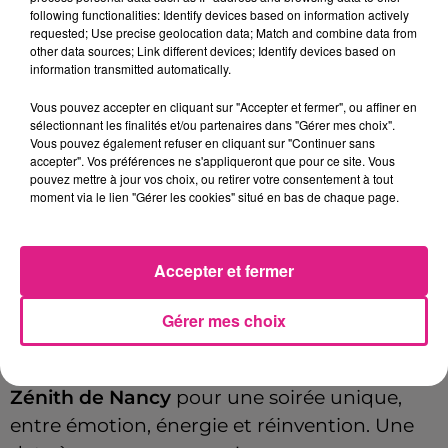
Tarif
Payant
following functionalities: Identify devices based on information actively
requested; Use precise geolocation data; Match and combine data from
other data sources; Link different devices; Identify devices based on
information transmitted automatically.
Après 11 ans de carrière,
Louane
revient avec
Vous pouvez accepter en cliquant sur "Accepter et fermer", ou affiner en
le
Solo Tour
et un
show inédit
qui promet de
sélectionnant les finalités et/ou partenaires dans "Gérer mes choix".
Vous pouvez également refuser en cliquant sur "Continuer sans
marquer les esprits.
accepter". Vos préférences ne s'appliqueront que pour ce site. Vous
pouvez mettre à jour vos choix, ou retirer votre consentement à tout
moment via le lien "Gérer les cookies" situé en bas de chaque page.
À l’occasion de la sortie de son 5e album
Solo
et d’un best-of regroupant ses plus
grands titres, l’artiste dévoile une tournée
Accepter et fermer
exceptionnelle à travers la France, la
Belgique, la Suisse et le Luxembourg.
Gérer mes choix
Le
5 décembre 2025
, elle fera escale au
Zénith de Nancy
pour une soirée unique,
entre émotion, énergie et réinvention. Une