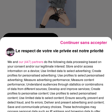
Ajouter à votre calendrier
Continuer sans accepter
Le respect de votre vie privée est notre priorité
du
5 décembre 2025 à 20h00
We and
our (447) partners
do the following data processing based on
Date
your consent and/or our legitimate interest: Store and/or access
au
5 décembre 2025 à 22h00
information on a device; Use limited data to select advertising; Create
profiles for personalised advertising; Use profiles to select personalised
advertising; Measure advertising performance; Measure content
performance; Understand audiences through statistics or combinations
Zénith de Nancy
of data from different sources; Develop and improve services; Create
Lieu
profiles to personalise content; Use profiles to select personalised
54000
Nancy
content; Use limited data to select content; Ensure security, prevent and
detect fraud, and fix errors; Deliver and present advertising and content;
Save and communicate privacy choices. These technologies may
process personal data such as IP address and browsing data to offer