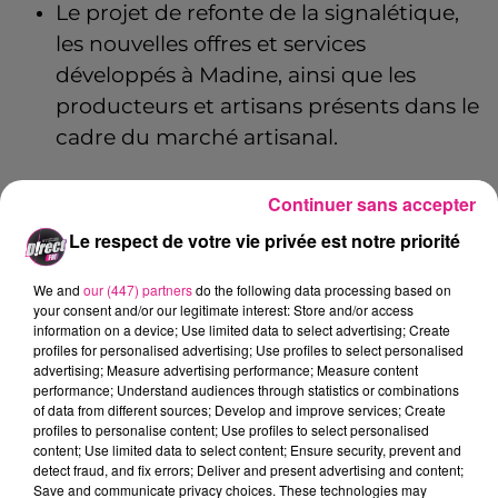
Le projet de refonte de la signalétique,
les nouvelles offres et services
développés à Madine, ainsi que les
producteurs et artisans présents dans le
cadre du marché artisanal.
LE PETIT MARCHÉ DE MADINE SERA
Continuer sans accepter
DE RETOUR
Le respect de votre vie privée est notre priorité
We and
our (447) partners
do the following data processing based on
your consent and/or our legitimate interest: Store and/or access
Le 7 juin, le
Lac de Madine
accueillera une
information on a device; Use limited data to select advertising; Create
profiles for personalised advertising; Use profiles to select personalised
nouvelle édition du Petit Marché de Madine
advertising; Measure advertising performance; Measure content
sur l’espace camping d’Heudicourt.
performance; Understand audiences through statistics or combinations
of data from different sources; Develop and improve services; Create
Organisée en partenariat avec les Chambres
profiles to personalise content; Use profiles to select personalised
d’agriculture de la
Meuse
et de
Meurthe-et-
content; Use limited data to select content; Ensure security, prevent and
detect fraud, and fix errors; Deliver and present advertising and content;
Moselle
, cette manifestation mettra en
Save and communicate privacy choices. These technologies may