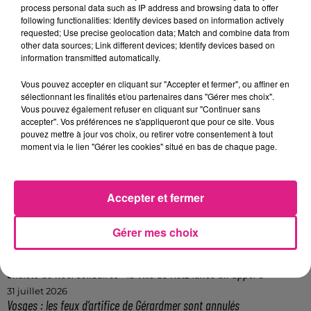
lumière les producteurs locaux et les circuits
process personal data such as IP address and browsing data to offer
following functionalities: Identify devices based on information actively
courts. D’autres éditions se tiendront
requested; Use precise geolocation data; Match and combine data from
other data sources; Link different devices; Identify devices based on
également chaque dimanche en juillet, en
information transmitted automatically.
août, ainsi qu’au mois de septembre.
Vous pouvez accepter en cliquant sur "Accepter et fermer", ou affiner en
FIL ACTUS
sélectionnant les finalités et/ou partenaires dans "Gérer mes choix".
Vous pouvez également refuser en cliquant sur "Continuer sans
accepter". Vos préférences ne s'appliqueront que pour ce site. Vous
5 août 2026
pouvez mettre à jour vos choix, ou retirer votre consentement à tout
Casting de Woof : l'Euro-Métropole de Metz part à la recherche de...
moment via le lien "Gérer les cookies" situé en bas de chaque page.
4 août 2026
Officiel : Gauthier Hein quitte le FC Metz pour l'OGC Nice
4 août 2026
Accepter et fermer
Officiel : le lac de Madine reporte son feu d’artifice
4 août 2026
Gérer mes choix
Eclipse Solaire du 12 août : où voir ce phénomène en Lorraine ?
31 juillet 2026
Chalets de Noël solidaires : la ville de Metz lance un appel à...
31 juillet 2026
Vosges : les feux d’artifice de Gérardmer sont annulés