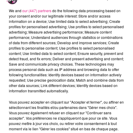
Deux passagères ont également été
gravement blessé.
We and
our (447) partners
do the following data processing based on
your consent and/or our legitimate interest: Store and/or access
Une dizaine de sapeurs-pompiers ont été
information on a device; Use limited data to select advertising; Create
profiles for personalised advertising; Use profiles to select personalised
mobilisé autour de cet accident.
advertising; Measure advertising performance; Measure content
performance; Understand audiences through statistics or combinations
FIL ACTUS
of data from different sources; Develop and improve services; Create
profiles to personalise content; Use profiles to select personalised
content; Use limited data to select content; Ensure security, prevent and
5 août 2026
detect fraud, and fix errors; Deliver and present advertising and content;
Casting de Woof : l'Euro-Métropole de Metz part à la recherche de...
Save and communicate privacy choices. These technologies may
process personal data such as IP address and browsing data to offer
4 août 2026
Officiel : Gauthier Hein quitte le FC Metz pour l'OGC Nice
following functionalities: Identify devices based on information actively
requested; Use precise geolocation data; Match and combine data from
4 août 2026
other data sources; Link different devices; Identify devices based on
Officiel : le lac de Madine reporte son feu d’artifice
information transmitted automatically.
4 août 2026
Eclipse Solaire du 12 août : où voir ce phénomène en Lorraine ?
Vous pouvez accepter en cliquant sur "Accepter et fermer", ou affiner en
sélectionnant les finalités et/ou partenaires dans "Gérer mes choix".
31 juillet 2026
Vous pouvez également refuser en cliquant sur "Continuer sans
Chalets de Noël solidaires : la ville de Metz lance un appel à...
accepter". Vos préférences ne s'appliqueront que pour ce site. Vous
pouvez mettre à jour vos choix, ou retirer votre consentement à tout
31 juillet 2026
moment via le lien "Gérer les cookies" situé en bas de chaque page.
Vosges : les feux d’artifice de Gérardmer sont annulés