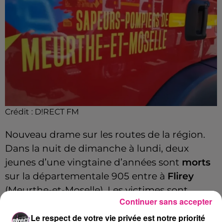
Crédit :
D!RECT FM
Nouveau drame sur les routes de la région.
Dans la nuit de dimanche à lundi, deux
jeunes d’une vingtaine d’années sont
morts
sur la départementale 905 entre à
Flirey
(Meurthe-et-Moselle). Les victimes sont
Continuer sans accepter
originaires de Nancy et de Frouard.
Le respect de votre vie privée est notre priorité