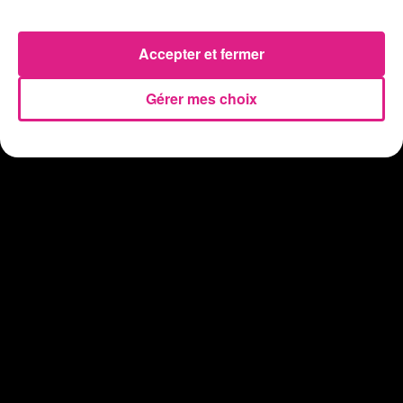
31 juillet 2026
Insolite : cette émission de télévision recherche des candidats...
Accepter et fermer
30 juillet 2026
Meurthe-et-Moselle : la police recherche des propriétaires de...
Gérer mes choix