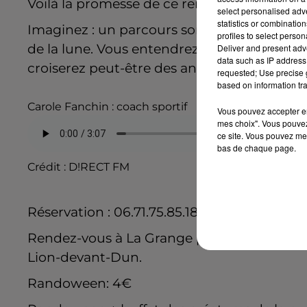
Voilà la promesse de ce rendez-vous pendant
select personalised ad
statistics or combinatio
Imaginez : un parcours sombre de
8,5 km
,
profiles to select person
de la lune. Vous entendrez peut-être des fris
Deliver and present adv
data such as IP address 
croiserez peut-être des animaux monstrueu
requested; Use precise g
based on information tra
Carole Fanchin : coach sportif
Vous pouvez accepter en 
mes choix". Vous pouvez
ce site. Vous pouvez met
bas de chaque page.
Crédit :
D!RECT FM
Réservation : 06.71.75.85.18
Rendez-vous à La Grange pour le départ à 
Lion-devant-Dun.
Randoween: 4€