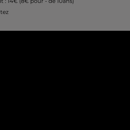
 : 14€ (8€ pour - de 10ans)
itez