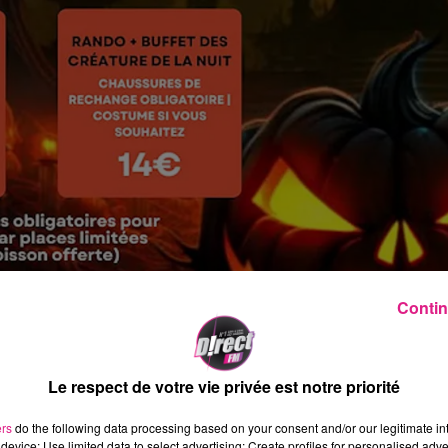
Contin
Le respect de votre vie privée est notre priorité
d'Halloween
qui va faire monter votre adrénalin
ers
do the following data processing based on your consent and/or our legitimate int
device; Use limited data to select advertising; Create profiles for personalised adver