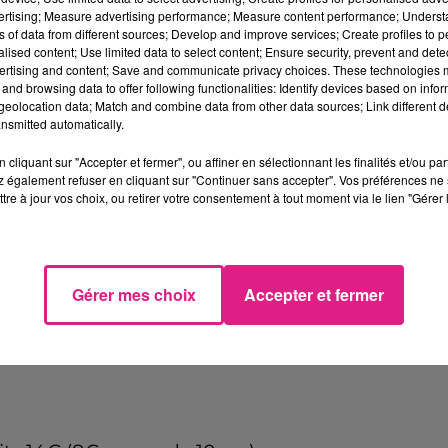
 les fêtes d’
Halloween
.
vertising; Measure advertising performance; Measure content performance; Unders
ns of data from different sources; Develop and improve services; Create profiles to 
 éclairé par votre seule lampe frontale et la lueur
alised content; Use limited data to select content; Ensure security, prevent and detect
sons dans les feuilles mortes, et qui sait, vous
ertising and content; Save and communicate privacy choices. These technologies
and browsing data to offer following functionalities: Identify devices based on infor
x pour l'occasion.
eolocation data; Match and combine data from other data sources; Link different de
nsmitted automatically.
cliquant sur "Accepter et fermer", ou affiner en sélectionnant les finalités et/ou pa
 également refuser en cliquant sur "Continuer sans accepter". Vos préférences ne 
tre à jour vos choix, ou retirer votre consentement à tout moment via le lien "Gérer 
Gérer mes choix
Accepter et fermer
16h45 pour le règlement 11 Rue basse à 55110