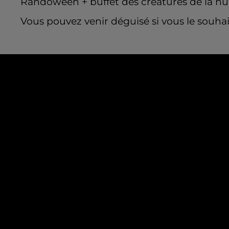
Randoween + buffet des créatures de la nuit
Vous pouvez venir déguisé si vous le souha