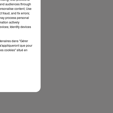
tand audiences through
personalise content; Use
 fraud, and fix errors;
 may process personal
mation actively
vices; Identify devices
rtenaires dans "Gérer
s'appliqueront que pour
les cookies" situé en