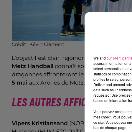
Crédit :
Kévin Clément
L’objectif est clair, rejoindre le Final 4 d
We and
our (447) partn
access information on a 
Metz Handball
connaît son adversaire pour 
select personalised ad
dragonnes affronteront le
CSM Bucarest
, 
statistics or combinatio
profiles to select person
5 mai
aux Arènes de Metz.
Deliver and present adv
data such as IP address 
requested; Use precise g
LES AUTRES AFFICHES DES QU
based on information tra
Vous pouvez accepter en 
mes choix". Vous pouvez
ce site. Vous pouvez met
Vipers Kristiansand
(NOR) – Györ Audi ET
bas de chaque page.
Hungary (HUN) FTC Rail Cargo –
Team Esb