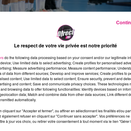
Contin
Le respect de votre vie privée est notre priorité
e la Ligue des champions. Depuis ce dimanche, le
ers
do the following data processing based on your consent and/or our legitimate int
device; Use limited data to select advertising; Create profiles for personalised adver
les quarts de finale de cette compétition. Les
vertising; Measure advertising performance; Measure content performance; Unders
le week-end du
27-28 avril
à Bucarest puis le
4 o
ns of data from different sources; Develop and improve services; Create profiles to 
alised content; Use limited data to select content; Ensure security, prevent and detect
ertising and content; Save and communicate privacy choices. These technologies
and browsing data to offer following functionalities: Identify devices based on infor
eolocation data; Match and combine data from other data sources; Link different de
ARTS DE FINALE :
nsmitted automatically.
cliquant sur "Accepter et fermer", ou affiner en sélectionnant les finalités et/ou pa
 également refuser en cliquant sur "Continuer sans accepter". Vos préférences ne 
tre à jour vos choix, ou retirer votre consentement à tout moment via le lien "Gérer 
O KC Hungary (HUN)
jerg Denmark
(DEN)