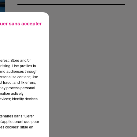
uer sans accepter
erest: Store and/or
tising; Use profiles to
tand audiences through
u
personalise content; Use
 fraud, and fix errors;
 may process personal
mation actively
vices; Identify devices
rtenaires dans "Gérer
s'appliqueront que pour
les cookies" situé en