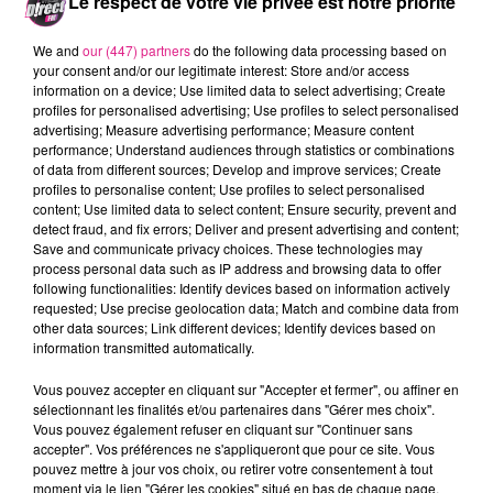
Le respect de votre vie privée est notre priorité
Ligue 2.
We and
our (447) partners
do the following data processing based on
Tentez de gagner vos invitations en envoyant
your consent and/or our legitimate interest: Store and/or access
« grenat » au
7 20 18
.
information on a device; Use limited data to select advertising; Create
profiles for personalised advertising; Use profiles to select personalised
(2x75 centimes d’euro + coût du SMS)
advertising; Measure advertising performance; Measure content
performance; Understand audiences through statistics or combinations
FIL ACTUS
of data from different sources; Develop and improve services; Create
profiles to personalise content; Use profiles to select personalised
content; Use limited data to select content; Ensure security, prevent and
9h19
detect fraud, and fix errors; Deliver and present advertising and content;
Lorraine : une journée pas comme les autres au Parc animalier de...
Save and communicate privacy choices. These technologies may
process personal data such as IP address and browsing data to offer
6 août 2026
following functionalities: Identify devices based on information actively
Metz : une distribution de lunette gratuite pour voir l’éclipse
requested; Use precise geolocation data; Match and combine data from
other data sources; Link different devices; Identify devices based on
5 août 2026
information transmitted automatically.
Casting de Woof : l'Euro-Métropole de Metz part à la recherche de...
4 août 2026
Vous pouvez accepter en cliquant sur "Accepter et fermer", ou affiner en
Officiel : Gauthier Hein quitte le FC Metz pour l'OGC Nice
sélectionnant les finalités et/ou partenaires dans "Gérer mes choix".
Vous pouvez également refuser en cliquant sur "Continuer sans
4 août 2026
accepter". Vos préférences ne s'appliqueront que pour ce site. Vous
Officiel : le lac de Madine reporte son feu d’artifice
pouvez mettre à jour vos choix, ou retirer votre consentement à tout
4 août 2026
moment via le lien "Gérer les cookies" situé en bas de chaque page.