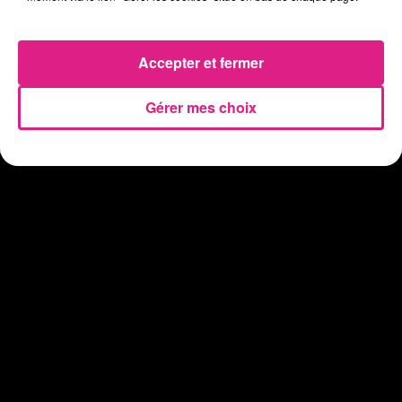
Eclipse Solaire du 12 août : où voir ce phénomène en Lorraine ?
31 juillet 2026
Chalets de Noël solidaires : la ville de Metz lance un appel à...
Accepter et fermer
31 juillet 2026
Vosges : les feux d’artifice de Gérardmer sont annulés
Gérer mes choix