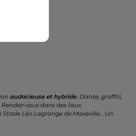
tion
audacieuse et hybride
. Danse, graffiti,
 ! Rendez-vous dans des lieux
 Stade Léo Lagrange de Maxéville... Un