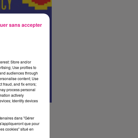
uer sans accepter
erest: Store and/or
tising; Use profiles to
tand audiences through
personalise content; Use
 fraud, and fix errors;
 may process personal
mation actively
vices; Identify devices
rtenaires dans "Gérer
s'appliqueront que pour
les cookies" situé en