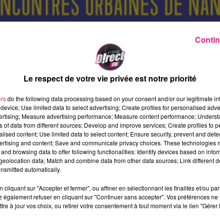
Contin
Le respect de votre vie privée est notre priorité
ers
do the following data processing based on your consent and/or our legitimate int
device; Use limited data to select advertising; Create profiles for personalised adver
vertising; Measure advertising performance; Measure content performance; Unders
ns of data from different sources; Develop and improve services; Create profiles to 
alised content; Use limited data to select content; Ensure security, prevent and detect
ertising and content; Save and communicate privacy choices. These technologies
and browsing data to offer following functionalities: Identify devices based on infor
eolocation data; Match and combine data from other data sources; Link different de
nsmitted automatically.
cliquant sur "Accepter et fermer", ou affiner en sélectionnant les finalités et/ou pa
 également refuser en cliquant sur "Continuer sans accepter". Vos préférences ne 
tre à jour vos choix, ou retirer votre consentement à tout moment via le lien "Gérer 