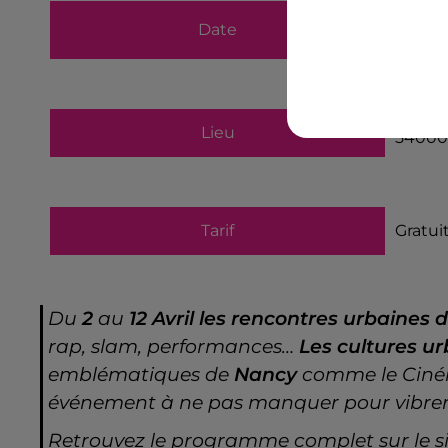
du
2 a
Date
au
12 
Lieu
54000
Tarif
Gratui
Du
2
au
12 Avril les rencontres urbaines
rap, slam, performances…
Les cultures u
emblématiques de
Nancy
comme le Ciném
événement à ne pas manquer pour vibre
Retrouvez le programme complet sur le sit