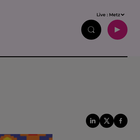
Live :
Metz