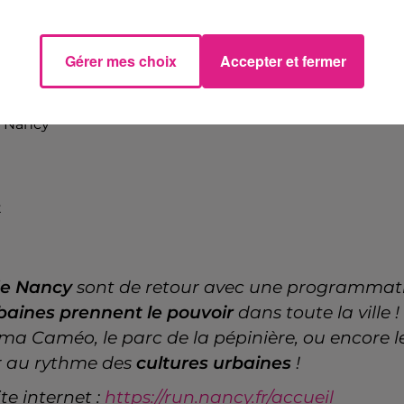
vril 2025 à 16h00
avril 2025 à 20h00
Gérer mes choix
Accepter et fermer
Nancy
t
 de Nancy
sont de retour avec une programma
rbaines prennent le pouvoir
dans toute la ville
a Caméo, le parc de la pépinière, ou encore le
r au rythme des
cultures urbaines
!
e internet :
https://run.nancy.fr/accueil